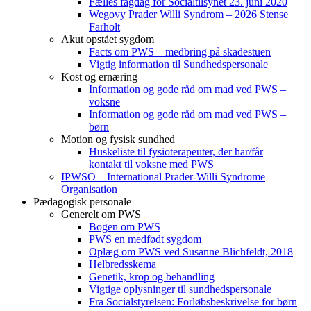
Fælles fagdag for Socialtilsynet 23. juni 2020
Wegovy Prader Willi Syndrom – 2026 Stense
Farholt
Akut opstået sygdom
Facts om PWS – medbring på skadestuen
Vigtig information til Sundhedspersonale
Kost og ernæring
Information og gode råd om mad ved PWS –
voksne
Information og gode råd om mad ved PWS –
børn
Motion og fysisk sundhed
Huskeliste til fysioterapeuter, der har/får
kontakt til voksne med PWS
IPWSO – International Prader-Willi Syndrome
Organisation
Pædagogisk personale
Generelt om PWS
Bogen om PWS
PWS en medfødt sygdom
Oplæg om PWS ved Susanne Blichfeldt, 2018
Helbredsskema
Genetik, krop og behandling
Vigtige oplysninger til sundhedspersonale
Fra Socialstyrelsen: Forløbsbeskrivelse for børn