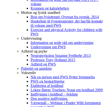
voksne
Kroppen og kaloriebehov
Motion og fysisk sundhed
Bog om fysioterapi: Oversat fra svensk. 2014
Huskeliste til fysioterapeuter, der har/får kontakt
til voksne med PWS
Exercise and physical Activity for children with
PWS
Undervisning
Information og gode råd om undervisning
Undervisning om PWS
Adfærd og psyke
Neuropsykolog Susanne Frelltofte 2013
Professor Tony Holland 2015
Adfærd og PWS
Pubertet og ungdom
Voksenliv
Når en person med PWS flytter hjemmefra
PWS og beskæftigelse
Etablering af botilbud
Lektor Børge Troelsen: Notat om botilbud 2009
Indflytning i botilbud – tjekliste
Den positive indflytning.
Værgemål – Webinar i Prader Willi foreningen