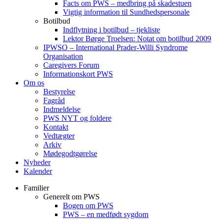
Facts om PWS – medbring på skadestuen
Vigtig information til Sundhedspersonale
Botilbud
Indflytning i botilbud – tjekliste
Lektor Børge Troelsen: Notat om botilbud 2009
IPWSO – International Prader-Willi Syndrome
Organisation
Caregivers Forum
Informationskort PWS
Om os
Bestyrelse
Fagråd
Indmeldelse
PWS NYT og foldere
Kontakt
Vedtægter
Arkiv
Mødegodtgørelse
Nyheder
Kalender
Familier
Generelt om PWS
Bogen om PWS
PWS – en medfødt sygdom