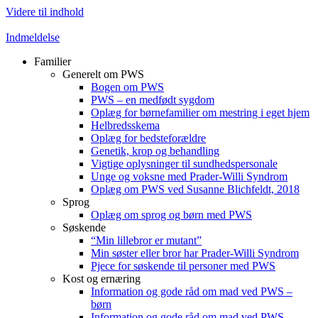
Videre til indhold
Indmeldelse
Familier
Generelt om PWS
Bogen om PWS
PWS – en medfødt sygdom
Oplæg for børnefamilier om mestring i eget hjem
Helbredsskema
Oplæg for bedsteforældre
Genetik, krop og behandling
Vigtige oplysninger til sundhedspersonale
Unge og voksne med Prader-Willi Syndrom
Oplæg om PWS ved Susanne Blichfeldt, 2018
Sprog
Oplæg om sprog og børn med PWS
Søskende
“Min lillebror er mutant”
Min søster eller bror har Prader-Willi Syndrom
Pjece for søskende til personer med PWS
Kost og ernæring
Information og gode råd om mad ved PWS –
børn
Information og gode råd om mad ved PWS –