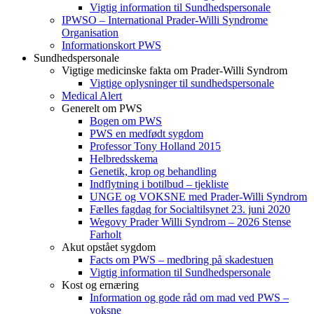
Vigtig information til Sundhedspersonale
IPWSO – International Prader-Willi Syndrome
Organisation
Informationskort PWS
Sundhedspersonale
Vigtige medicinske fakta om Prader-Willi Syndrom
Vigtige oplysninger til sundhedspersonale
Medical Alert
Generelt om PWS
Bogen om PWS
PWS en medfødt sygdom
Professor Tony Holland 2015
Helbredsskema
Genetik, krop og behandling
Indflytning i botilbud – tjekliste
UNGE og VOKSNE med Prader-Willi Syndrom
Fælles fagdag for Socialtilsynet 23. juni 2020
Wegovy Prader Willi Syndrom – 2026 Stense
Farholt
Akut opstået sygdom
Facts om PWS – medbring på skadestuen
Vigtig information til Sundhedspersonale
Kost og ernæring
Information og gode råd om mad ved PWS –
voksne