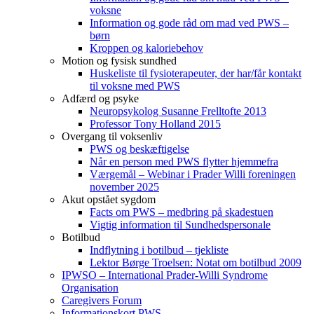
voksne
Information og gode råd om mad ved PWS –
børn
Kroppen og kaloriebehov
Motion og fysisk sundhed
Huskeliste til fysioterapeuter, der har/får kontakt
til voksne med PWS
Adfærd og psyke
Neuropsykolog Susanne Frelltofte 2013
Professor Tony Holland 2015
Overgang til voksenliv
PWS og beskæftigelse
Når en person med PWS flytter hjemmefra
Værgemål – Webinar i Prader Willi foreningen
november 2025
Akut opstået sygdom
Facts om PWS – medbring på skadestuen
Vigtig information til Sundhedspersonale
Botilbud
Indflytning i botilbud – tjekliste
Lektor Børge Troelsen: Notat om botilbud 2009
IPWSO – International Prader-Willi Syndrome
Organisation
Caregivers Forum
Informationskort PWS