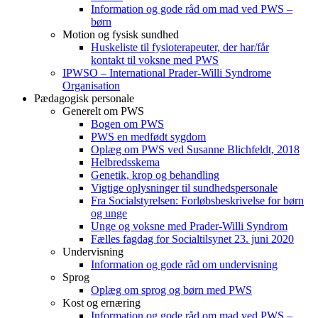
Information og gode råd om mad ved PWS –
børn
Motion og fysisk sundhed
Huskeliste til fysioterapeuter, der har/får
kontakt til voksne med PWS
IPWSO – International Prader-Willi Syndrome
Organisation
Pædagogisk personale
Generelt om PWS
Bogen om PWS
PWS en medfødt sygdom
Oplæg om PWS ved Susanne Blichfeldt, 2018
Helbredsskema
Genetik, krop og behandling
Vigtige oplysninger til sundhedspersonale
Fra Socialstyrelsen: Forløbsbeskrivelse for børn
og unge
Unge og voksne med Prader-Willi Syndrom
Fælles fagdag for Socialtilsynet 23. juni 2020
Undervisning
Information og gode råd om undervisning
Sprog
Oplæg om sprog og børn med PWS
Kost og ernæring
Information og gode råd om mad ved PWS –