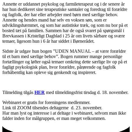
Annette er uddannet psykolog og farmileterapeut og i de senere år
har hun dedikeret sine terapeutiske samtaler og foredrag til forældre
og fagfolk, der har eller arbejder med børn med særlige behov.
Annette og hendes mand har selv en voksen søn, som er
udviklingshæmmet, og som har autistiske træk, og som nu bor på et
bosted tæt på familien. Sammen har de også svaret på spørgsmål i
Brevkassen i Kristeligt Dagblad i 25 år om livets sårbare og svære
temaer, ligesom hun i 6 år har siddet i Børnerådet.
Sidste år udgav hun bogen ”UDEN MANUAL – at være forældre
til et barn med særlige behov”. Bogen rummer mange personlige
fortællinger og løfter også temaer omkring dette særlige liv op på et
fagligt psykologisk plan, hvor forældre, pårørende og fagfolk
forhåbentlig kan opleve sig genkendt og inspireret.
Tilmelding tilgås
HER
med tilmeldingsfrist tirsdag d. 18. november.
Webinaret er gratis for foreningens medlemmer.
Link til ZOOM tilsendes deltagerne d. 23. november.
Har man lyst og interesse i at deltage i webinaret, selvom man ikke
falder inden for målgruppen, er man meget velkommen.