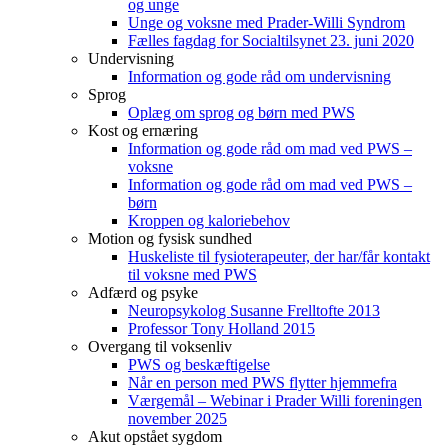
og unge
Unge og voksne med Prader-Willi Syndrom
Fælles fagdag for Socialtilsynet 23. juni 2020
Undervisning
Information og gode råd om undervisning
Sprog
Oplæg om sprog og børn med PWS
Kost og ernæring
Information og gode råd om mad ved PWS –
voksne
Information og gode råd om mad ved PWS –
børn
Kroppen og kaloriebehov
Motion og fysisk sundhed
Huskeliste til fysioterapeuter, der har/får kontakt
til voksne med PWS
Adfærd og psyke
Neuropsykolog Susanne Frelltofte 2013
Professor Tony Holland 2015
Overgang til voksenliv
PWS og beskæftigelse
Når en person med PWS flytter hjemmefra
Værgemål – Webinar i Prader Willi foreningen
november 2025
Akut opstået sygdom