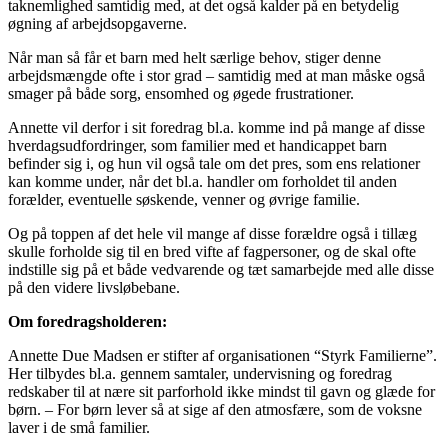
taknemlighed samtidig med, at det også kalder på en betydelig
øgning af arbejdsopgaverne.
Når man så får et barn med helt særlige behov, stiger denne
arbejdsmængde ofte i stor grad – samtidig med at man måske også
smager på både sorg, ensomhed og øgede frustrationer.
Annette vil derfor i sit foredrag bl.a. komme ind på mange af disse
hverdagsudfordringer, som familier med et handicappet barn
befinder sig i, og hun vil også tale om det pres, som ens relationer
kan komme under, når det bl.a. handler om forholdet til anden
forælder, eventuelle søskende, venner og øvrige familie.
Og på toppen af det hele vil mange af disse forældre også i tillæg
skulle forholde sig til en bred vifte af fagpersoner, og de skal ofte
indstille sig på et både vedvarende og tæt samarbejde med alle disse
på den videre livsløbebane.
Om foredragsholderen:
Annette Due Madsen er stifter af organisationen “Styrk Familierne”.
Her tilbydes bl.a. gennem samtaler, undervisning og foredrag
redskaber til at nære sit parforhold ikke mindst til gavn og glæde for
børn. – For børn lever så at sige af den atmosfære, som de voksne
laver i de små familier.