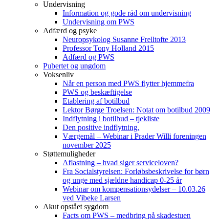
Undervisning
Information og gode råd om undervisning
Undervisning om PWS
Adfærd og psyke
Neuropsykolog Susanne Frelltofte 2013
Professor Tony Holland 2015
Adfærd og PWS
Pubertet og ungdom
Voksenliv
Når en person med PWS flytter hjemmefra
PWS og beskæftigelse
Etablering af botilbud
Lektor Børge Troelsen: Notat om botilbud 2009
Indflytning i botilbud – tjekliste
Den positive indflytning.
Værgemål – Webinar i Prader Willi foreningen
november 2025
Støttemuligheder
Aflastning – hvad siger serviceloven?
Fra Socialstyrelsen: Forløbsbeskrivelse for børn
og unge med sjældne handicap 0-25 år
Webinar om kompensationsydelser – 10.03.26
ved Vibeke Larsen
Akut opstået sygdom
Facts om PWS – medbring på skadestuen