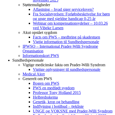
november 2025
Støttemuligheder
Aflastning – hvad siger serviceloven?
Fra Socialstyrelsen: Forløbsbeskrivelse for børn
og unge med sjældne handicap 0-25 år
Webinar om kompensationsydelser – 10.03.26
ved Vibeke Larsen
Akut opstået sygdom
Facts om PWS – medbring på skadestuen
Vigtig information til Sundhedspersonale
IPWSO – International Prader-Willi Syndrome
Organisation
Informationskort PWS
Sundhedspersonale
Vigtige medicinske fakta om Prader-Willi Syndrom
Vigtige oplysninger til sundhedspersonale
Medical Alert
Generelt om PWS
Bogen om PWS
PWS en medfødt sygdom
Professor Tony Holland 2015
Helbredsskema
Genetik, krop og behandling
Indflytning i botilbud – tjekliste
UNGE og VOKSNE med Prader-Willi Syndrom