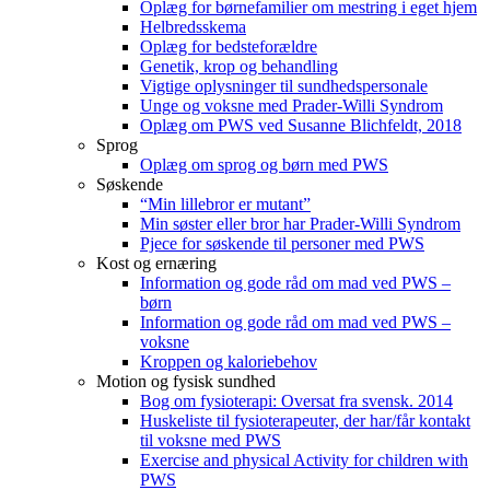
Oplæg for børnefamilier om mestring i eget hjem
Helbredsskema
Oplæg for bedsteforældre
Genetik, krop og behandling
Vigtige oplysninger til sundhedspersonale
Unge og voksne med Prader-Willi Syndrom
Oplæg om PWS ved Susanne Blichfeldt, 2018
Sprog
Oplæg om sprog og børn med PWS
Søskende
“Min lillebror er mutant”
Min søster eller bror har Prader-Willi Syndrom
Pjece for søskende til personer med PWS
Kost og ernæring
Information og gode råd om mad ved PWS –
børn
Information og gode råd om mad ved PWS –
voksne
Kroppen og kaloriebehov
Motion og fysisk sundhed
Bog om fysioterapi: Oversat fra svensk. 2014
Huskeliste til fysioterapeuter, der har/får kontakt
til voksne med PWS
Exercise and physical Activity for children with
PWS