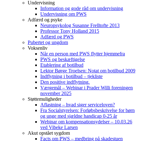
Undervisning
Information og gode råd om undervisning
Undervisning om PWS
Adfærd og psyke
Neuropsykolog Susanne Frelltofte 2013
Professor Tony Holland 2015
Adfærd og PWS
Pubertet og ungdom
Voksenliv
Når en person med PWS flytter hjemmefra
PWS og beskæftigelse
Etablering af botilbud
Lektor Børge Troelsen: Notat om botilbud 2009
Indflytning i botilbud – tjekliste
Den positive indflytning.
Værgemål – Webinar i Prader Willi foreningen
november 2025
Støttemuligheder
Aflastning – hvad siger serviceloven?
Fra Socialstyrelsen: Forløbsbeskrivelse for børn
og unge med sjældne handicap 0-25 år
Webinar om kompensationsydelser – 10.03.26
ved Vibeke Larsen
Akut opstået sygdom
Facts om PWS – medbring på skadestuen