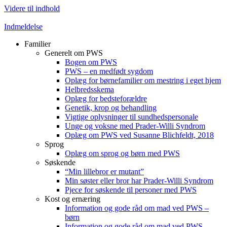
Videre til indhold
Indmeldelse
Familier
Generelt om PWS
Bogen om PWS
PWS – en medfødt sygdom
Oplæg for børnefamilier om mestring i eget hjem
Helbredsskema
Oplæg for bedsteforældre
Genetik, krop og behandling
Vigtige oplysninger til sundhedspersonale
Unge og voksne med Prader-Willi Syndrom
Oplæg om PWS ved Susanne Blichfeldt, 2018
Sprog
Oplæg om sprog og børn med PWS
Søskende
“Min lillebror er mutant”
Min søster eller bror har Prader-Willi Syndrom
Pjece for søskende til personer med PWS
Kost og ernæring
Information og gode råd om mad ved PWS –
børn
Information og gode råd om mad ved PWS –