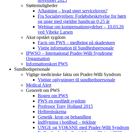
november 2025
Støttemuligheder
Aflastning – hvad siger serviceloven?
Fra Socialstyrelsen: Forløbsbeskrivelse for børn
og unge med sjældne handicap 0-25 år
Webinar om kompensationsydelser – 10.03.26
ved Vibeke Larsen
Akut opstået sygdom
Facts om PWS – medbring på skadestuen
Vigtig information til Sundhedspersonale
IPWSO – International Prader-Willi Syndrome
Organisation
Informationskort PWS
Sundhedspersonale
Vigtige medicinske fakta om Prader-Willi Syndrom
Vigtige oplysninger til sundhedspersonale
Medical Alert
Generelt om PWS
Bogen om PWS
PWS en medfødt sygdom
Professor Tony Holland 2015
Helbredsskema
Genetik, krop og behandling
Indflytning i botilbud – tjekliste
UNGE og VOKSNE med Prader-Willi Syndrom