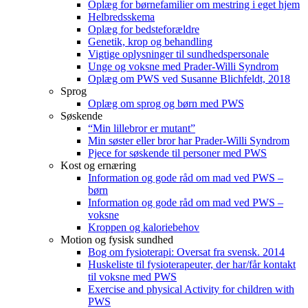
Oplæg for børnefamilier om mestring i eget hjem
Helbredsskema
Oplæg for bedsteforældre
Genetik, krop og behandling
Vigtige oplysninger til sundhedspersonale
Unge og voksne med Prader-Willi Syndrom
Oplæg om PWS ved Susanne Blichfeldt, 2018
Sprog
Oplæg om sprog og børn med PWS
Søskende
“Min lillebror er mutant”
Min søster eller bror har Prader-Willi Syndrom
Pjece for søskende til personer med PWS
Kost og ernæring
Information og gode råd om mad ved PWS –
børn
Information og gode råd om mad ved PWS –
voksne
Kroppen og kaloriebehov
Motion og fysisk sundhed
Bog om fysioterapi: Oversat fra svensk. 2014
Huskeliste til fysioterapeuter, der har/får kontakt
til voksne med PWS
Exercise and physical Activity for children with
PWS