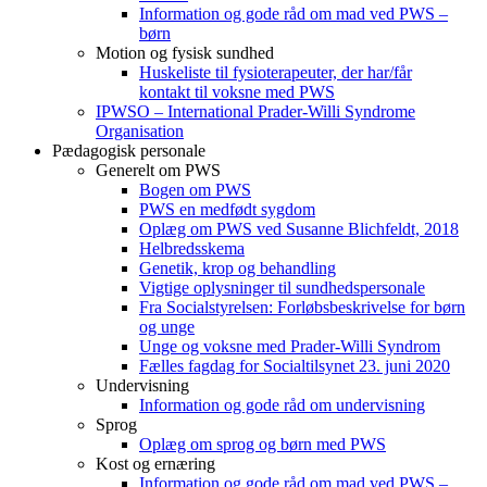
Information og gode råd om mad ved PWS –
børn
Motion og fysisk sundhed
Huskeliste til fysioterapeuter, der har/får
kontakt til voksne med PWS
IPWSO – International Prader-Willi Syndrome
Organisation
Pædagogisk personale
Generelt om PWS
Bogen om PWS
PWS en medfødt sygdom
Oplæg om PWS ved Susanne Blichfeldt, 2018
Helbredsskema
Genetik, krop og behandling
Vigtige oplysninger til sundhedspersonale
Fra Socialstyrelsen: Forløbsbeskrivelse for børn
og unge
Unge og voksne med Prader-Willi Syndrom
Fælles fagdag for Socialtilsynet 23. juni 2020
Undervisning
Information og gode råd om undervisning
Sprog
Oplæg om sprog og børn med PWS
Kost og ernæring
Information og gode råd om mad ved PWS –