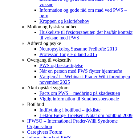
voksne
Information og gode råd om mad ved PWS –
børn
Kroppen og kaloriebehov
Motion og fysisk sundhed
Huskeliste til fysioterapeuter, der har/får kontakt
til voksne med PWS
Adfærd og psyke
Neuropsykolog Susanne Frelltofte 2013
Professor Tony Holland 2015
Overgang til voksenliv
PWS og beskæftigelse
Når en person med PWS flytter hjemmefra
Værgemål – Webinar i Prader Willi foreningen
november 2025
Akut opstået sygdom
Facts om PWS – medbring på skadestuen
Vigtig information til Sundhedspersonale
Botilbud
Indflytning i botilbud – tjekliste
Lektor Børge Troelsen: Notat om botilbud 2009
IPWSO – International Prader-Willi Syndrome
Organisation
Caregivers Forum
Informationskort PWS