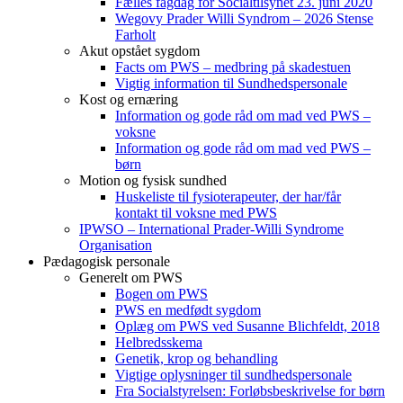
Fælles fagdag for Socialtilsynet 23. juni 2020
Wegovy Prader Willi Syndrom – 2026 Stense
Farholt
Akut opstået sygdom
Facts om PWS – medbring på skadestuen
Vigtig information til Sundhedspersonale
Kost og ernæring
Information og gode råd om mad ved PWS –
voksne
Information og gode råd om mad ved PWS –
børn
Motion og fysisk sundhed
Huskeliste til fysioterapeuter, der har/får
kontakt til voksne med PWS
IPWSO – International Prader-Willi Syndrome
Organisation
Pædagogisk personale
Generelt om PWS
Bogen om PWS
PWS en medfødt sygdom
Oplæg om PWS ved Susanne Blichfeldt, 2018
Helbredsskema
Genetik, krop og behandling
Vigtige oplysninger til sundhedspersonale
Fra Socialstyrelsen: Forløbsbeskrivelse for børn