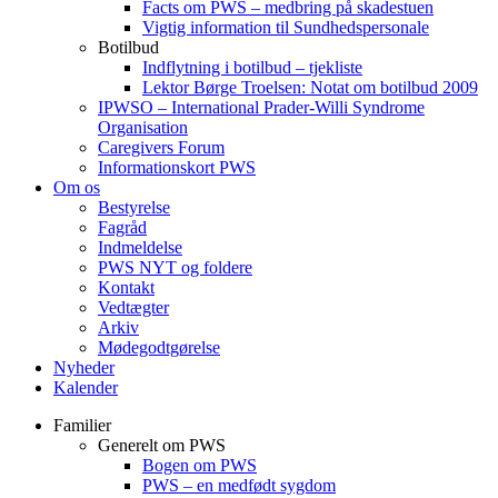
Facts om PWS – medbring på skadestuen
Vigtig information til Sundhedspersonale
Botilbud
Indflytning i botilbud – tjekliste
Lektor Børge Troelsen: Notat om botilbud 2009
IPWSO – International Prader-Willi Syndrome
Organisation
Caregivers Forum
Informationskort PWS
Om os
Bestyrelse
Fagråd
Indmeldelse
PWS NYT og foldere
Kontakt
Vedtægter
Arkiv
Mødegodtgørelse
Nyheder
Kalender
Familier
Generelt om PWS
Bogen om PWS
PWS – en medfødt sygdom