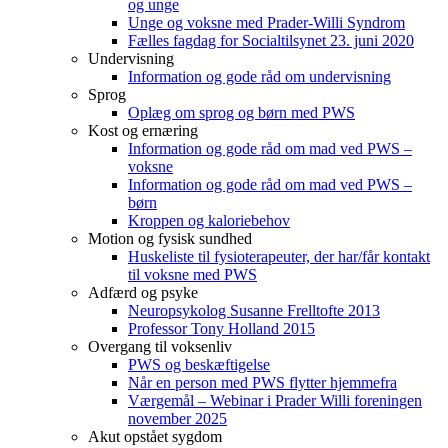
og unge
Unge og voksne med Prader-Willi Syndrom
Fælles fagdag for Socialtilsynet 23. juni 2020
Undervisning
Information og gode råd om undervisning
Sprog
Oplæg om sprog og børn med PWS
Kost og ernæring
Information og gode råd om mad ved PWS –
voksne
Information og gode råd om mad ved PWS –
børn
Kroppen og kaloriebehov
Motion og fysisk sundhed
Huskeliste til fysioterapeuter, der har/får kontakt
til voksne med PWS
Adfærd og psyke
Neuropsykolog Susanne Frelltofte 2013
Professor Tony Holland 2015
Overgang til voksenliv
PWS og beskæftigelse
Når en person med PWS flytter hjemmefra
Værgemål – Webinar i Prader Willi foreningen
november 2025
Akut opstået sygdom