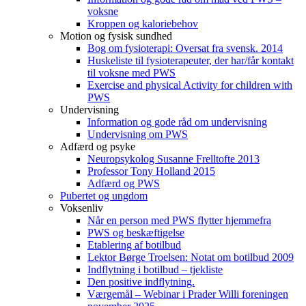
voksne
Kroppen og kaloriebehov
Motion og fysisk sundhed
Bog om fysioterapi: Oversat fra svensk. 2014
Huskeliste til fysioterapeuter, der har/får kontakt
til voksne med PWS
Exercise and physical Activity for children with
PWS
Undervisning
Information og gode råd om undervisning
Undervisning om PWS
Adfærd og psyke
Neuropsykolog Susanne Frelltofte 2013
Professor Tony Holland 2015
Adfærd og PWS
Pubertet og ungdom
Voksenliv
Når en person med PWS flytter hjemmefra
PWS og beskæftigelse
Etablering af botilbud
Lektor Børge Troelsen: Notat om botilbud 2009
Indflytning i botilbud – tjekliste
Den positive indflytning.
Værgemål – Webinar i Prader Willi foreningen