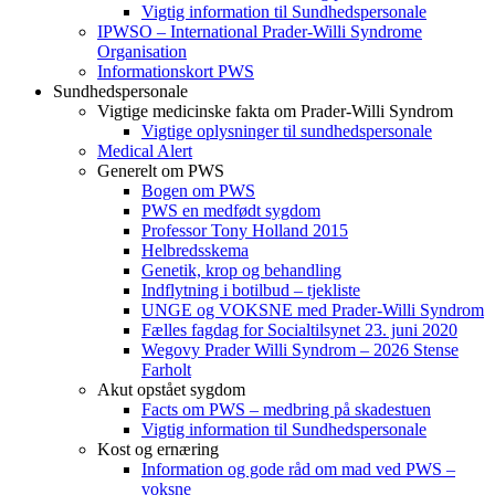
Vigtig information til Sundhedspersonale
IPWSO – International Prader-Willi Syndrome
Organisation
Informationskort PWS
Sundhedspersonale
Vigtige medicinske fakta om Prader-Willi Syndrom
Vigtige oplysninger til sundhedspersonale
Medical Alert
Generelt om PWS
Bogen om PWS
PWS en medfødt sygdom
Professor Tony Holland 2015
Helbredsskema
Genetik, krop og behandling
Indflytning i botilbud – tjekliste
UNGE og VOKSNE med Prader-Willi Syndrom
Fælles fagdag for Socialtilsynet 23. juni 2020
Wegovy Prader Willi Syndrom – 2026 Stense
Farholt
Akut opstået sygdom
Facts om PWS – medbring på skadestuen
Vigtig information til Sundhedspersonale
Kost og ernæring
Information og gode råd om mad ved PWS –
voksne