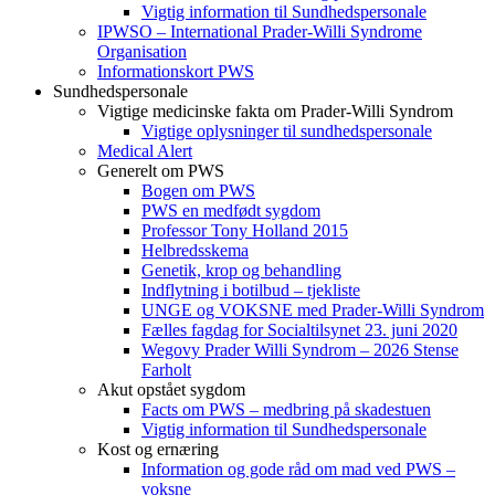
Vigtig information til Sundhedspersonale
IPWSO – International Prader-Willi Syndrome
Organisation
Informationskort PWS
Sundhedspersonale
Vigtige medicinske fakta om Prader-Willi Syndrom
Vigtige oplysninger til sundhedspersonale
Medical Alert
Generelt om PWS
Bogen om PWS
PWS en medfødt sygdom
Professor Tony Holland 2015
Helbredsskema
Genetik, krop og behandling
Indflytning i botilbud – tjekliste
UNGE og VOKSNE med Prader-Willi Syndrom
Fælles fagdag for Socialtilsynet 23. juni 2020
Wegovy Prader Willi Syndrom – 2026 Stense
Farholt
Akut opstået sygdom
Facts om PWS – medbring på skadestuen
Vigtig information til Sundhedspersonale
Kost og ernæring
Information og gode råd om mad ved PWS –
voksne