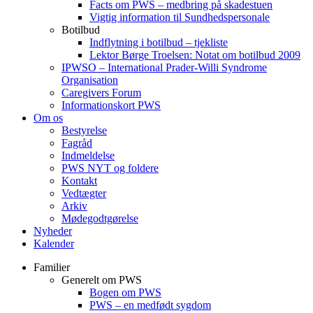
Facts om PWS – medbring på skadestuen
Vigtig information til Sundhedspersonale
Botilbud
Indflytning i botilbud – tjekliste
Lektor Børge Troelsen: Notat om botilbud 2009
IPWSO – International Prader-Willi Syndrome
Organisation
Caregivers Forum
Informationskort PWS
Om os
Bestyrelse
Fagråd
Indmeldelse
PWS NYT og foldere
Kontakt
Vedtægter
Arkiv
Mødegodtgørelse
Nyheder
Kalender
Familier
Generelt om PWS
Bogen om PWS
PWS – en medfødt sygdom