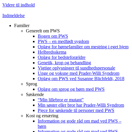
Videre til indhold
Indmeldelse
Familier
Generelt om PWS
Bogen om PWS
PWS – en medfødt sygdom
Oplæg for børnefamilier om mestring i eget hjem
Helbredsskema
Oplæg for bedsteforældre
Genetik, krop og behandling
Vigtige oplysninger til sundhedspersonale
Unge og voksne med Prader-Willi Syndrom
Oplæg om PWS ved Susanne Blichfeldt, 2018
Sprog
Oplæg om sprog og børn med PWS
Søskende
“Min lillebror er mutant”
Min søster eller bror har Prader-Willi Syndrom
Pjece for søskende til personer med PWS
Kost og ernæring
Information og gode råd om mad ved PWS –
børn
Information og gode råd om mad ved PWS –