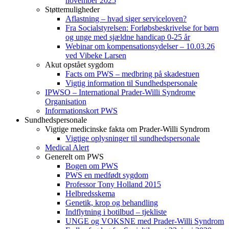
november 2025
Støttemuligheder
Aflastning – hvad siger serviceloven?
Fra Socialstyrelsen: Forløbsbeskrivelse for børn
og unge med sjældne handicap 0-25 år
Webinar om kompensationsydelser – 10.03.26
ved Vibeke Larsen
Akut opstået sygdom
Facts om PWS – medbring på skadestuen
Vigtig information til Sundhedspersonale
IPWSO – International Prader-Willi Syndrome
Organisation
Informationskort PWS
Sundhedspersonale
Vigtige medicinske fakta om Prader-Willi Syndrom
Vigtige oplysninger til sundhedspersonale
Medical Alert
Generelt om PWS
Bogen om PWS
PWS en medfødt sygdom
Professor Tony Holland 2015
Helbredsskema
Genetik, krop og behandling
Indflytning i botilbud – tjekliste
UNGE og VOKSNE med Prader-Willi Syndrom