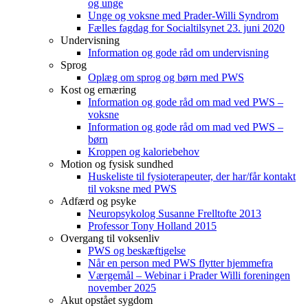
og unge
Unge og voksne med Prader-Willi Syndrom
Fælles fagdag for Socialtilsynet 23. juni 2020
Undervisning
Information og gode råd om undervisning
Sprog
Oplæg om sprog og børn med PWS
Kost og ernæring
Information og gode råd om mad ved PWS –
voksne
Information og gode råd om mad ved PWS –
børn
Kroppen og kaloriebehov
Motion og fysisk sundhed
Huskeliste til fysioterapeuter, der har/får kontakt
til voksne med PWS
Adfærd og psyke
Neuropsykolog Susanne Frelltofte 2013
Professor Tony Holland 2015
Overgang til voksenliv
PWS og beskæftigelse
Når en person med PWS flytter hjemmefra
Værgemål – Webinar i Prader Willi foreningen
november 2025
Akut opstået sygdom