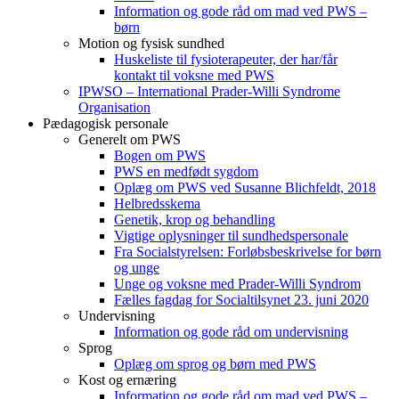
Information og gode råd om mad ved PWS –
børn
Motion og fysisk sundhed
Huskeliste til fysioterapeuter, der har/får
kontakt til voksne med PWS
IPWSO – International Prader-Willi Syndrome
Organisation
Pædagogisk personale
Generelt om PWS
Bogen om PWS
PWS en medfødt sygdom
Oplæg om PWS ved Susanne Blichfeldt, 2018
Helbredsskema
Genetik, krop og behandling
Vigtige oplysninger til sundhedspersonale
Fra Socialstyrelsen: Forløbsbeskrivelse for børn
og unge
Unge og voksne med Prader-Willi Syndrom
Fælles fagdag for Socialtilsynet 23. juni 2020
Undervisning
Information og gode råd om undervisning
Sprog
Oplæg om sprog og børn med PWS
Kost og ernæring
Information og gode råd om mad ved PWS –