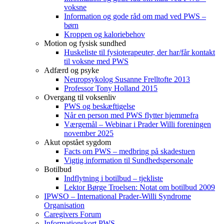
voksne
Information og gode råd om mad ved PWS –
børn
Kroppen og kaloriebehov
Motion og fysisk sundhed
Huskeliste til fysioterapeuter, der har/får kontakt
til voksne med PWS
Adfærd og psyke
Neuropsykolog Susanne Frelltofte 2013
Professor Tony Holland 2015
Overgang til voksenliv
PWS og beskæftigelse
Når en person med PWS flytter hjemmefra
Værgemål – Webinar i Prader Willi foreningen
november 2025
Akut opstået sygdom
Facts om PWS – medbring på skadestuen
Vigtig information til Sundhedspersonale
Botilbud
Indflytning i botilbud – tjekliste
Lektor Børge Troelsen: Notat om botilbud 2009
IPWSO – International Prader-Willi Syndrome
Organisation
Caregivers Forum
Informationskort PWS