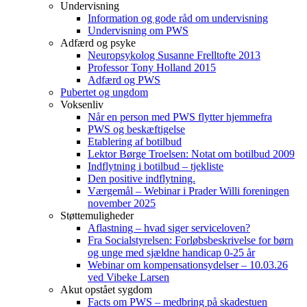
Undervisning
Information og gode råd om undervisning
Undervisning om PWS
Adfærd og psyke
Neuropsykolog Susanne Frelltofte 2013
Professor Tony Holland 2015
Adfærd og PWS
Pubertet og ungdom
Voksenliv
Når en person med PWS flytter hjemmefra
PWS og beskæftigelse
Etablering af botilbud
Lektor Børge Troelsen: Notat om botilbud 2009
Indflytning i botilbud – tjekliste
Den positive indflytning.
Værgemål – Webinar i Prader Willi foreningen
november 2025
Støttemuligheder
Aflastning – hvad siger serviceloven?
Fra Socialstyrelsen: Forløbsbeskrivelse for børn
og unge med sjældne handicap 0-25 år
Webinar om kompensationsydelser – 10.03.26
ved Vibeke Larsen
Akut opstået sygdom
Facts om PWS – medbring på skadestuen