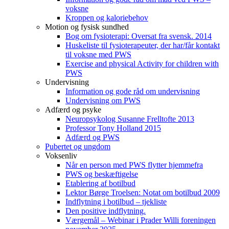
voksne
Kroppen og kaloriebehov
Motion og fysisk sundhed
Bog om fysioterapi: Oversat fra svensk. 2014
Huskeliste til fysioterapeuter, der har/får kontakt
til voksne med PWS
Exercise and physical Activity for children with
PWS
Undervisning
Information og gode råd om undervisning
Undervisning om PWS
Adfærd og psyke
Neuropsykolog Susanne Frelltofte 2013
Professor Tony Holland 2015
Adfærd og PWS
Pubertet og ungdom
Voksenliv
Når en person med PWS flytter hjemmefra
PWS og beskæftigelse
Etablering af botilbud
Lektor Børge Troelsen: Notat om botilbud 2009
Indflytning i botilbud – tjekliste
Den positive indflytning.
Værgemål – Webinar i Prader Willi foreningen