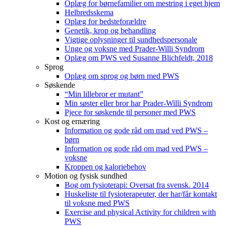
Oplæg for børnefamilier om mestring i eget hjem
Helbredsskema
Oplæg for bedsteforældre
Genetik, krop og behandling
Vigtige oplysninger til sundhedspersonale
Unge og voksne med Prader-Willi Syndrom
Oplæg om PWS ved Susanne Blichfeldt, 2018
Sprog
Oplæg om sprog og børn med PWS
Søskende
“Min lillebror er mutant”
Min søster eller bror har Prader-Willi Syndrom
Pjece for søskende til personer med PWS
Kost og ernæring
Information og gode råd om mad ved PWS –
børn
Information og gode råd om mad ved PWS –
voksne
Kroppen og kaloriebehov
Motion og fysisk sundhed
Bog om fysioterapi: Oversat fra svensk. 2014
Huskeliste til fysioterapeuter, der har/får kontakt
til voksne med PWS
Exercise and physical Activity for children with
PWS