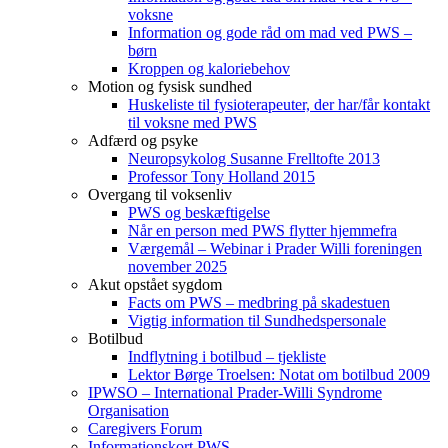
voksne
Information og gode råd om mad ved PWS –
børn
Kroppen og kaloriebehov
Motion og fysisk sundhed
Huskeliste til fysioterapeuter, der har/får kontakt
til voksne med PWS
Adfærd og psyke
Neuropsykolog Susanne Frelltofte 2013
Professor Tony Holland 2015
Overgang til voksenliv
PWS og beskæftigelse
Når en person med PWS flytter hjemmefra
Værgemål – Webinar i Prader Willi foreningen
november 2025
Akut opstået sygdom
Facts om PWS – medbring på skadestuen
Vigtig information til Sundhedspersonale
Botilbud
Indflytning i botilbud – tjekliste
Lektor Børge Troelsen: Notat om botilbud 2009
IPWSO – International Prader-Willi Syndrome
Organisation
Caregivers Forum
Informationskort PWS