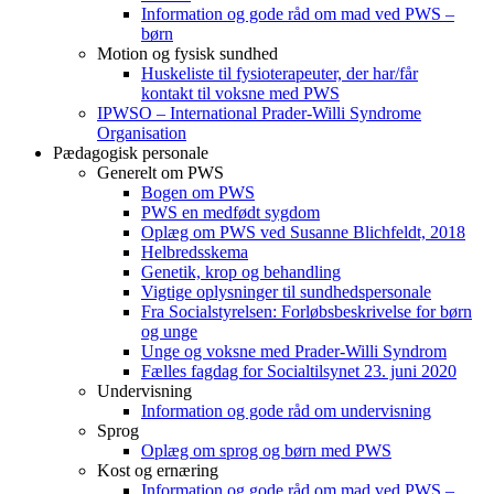
Information og gode råd om mad ved PWS –
børn
Motion og fysisk sundhed
Huskeliste til fysioterapeuter, der har/får
kontakt til voksne med PWS
IPWSO – International Prader-Willi Syndrome
Organisation
Pædagogisk personale
Generelt om PWS
Bogen om PWS
PWS en medfødt sygdom
Oplæg om PWS ved Susanne Blichfeldt, 2018
Helbredsskema
Genetik, krop og behandling
Vigtige oplysninger til sundhedspersonale
Fra Socialstyrelsen: Forløbsbeskrivelse for børn
og unge
Unge og voksne med Prader-Willi Syndrom
Fælles fagdag for Socialtilsynet 23. juni 2020
Undervisning
Information og gode råd om undervisning
Sprog
Oplæg om sprog og børn med PWS
Kost og ernæring
Information og gode råd om mad ved PWS –