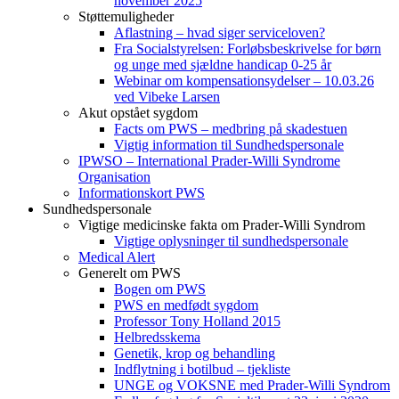
november 2025
Støttemuligheder
Aflastning – hvad siger serviceloven?
Fra Socialstyrelsen: Forløbsbeskrivelse for børn
og unge med sjældne handicap 0-25 år
Webinar om kompensationsydelser – 10.03.26
ved Vibeke Larsen
Akut opstået sygdom
Facts om PWS – medbring på skadestuen
Vigtig information til Sundhedspersonale
IPWSO – International Prader-Willi Syndrome
Organisation
Informationskort PWS
Sundhedspersonale
Vigtige medicinske fakta om Prader-Willi Syndrom
Vigtige oplysninger til sundhedspersonale
Medical Alert
Generelt om PWS
Bogen om PWS
PWS en medfødt sygdom
Professor Tony Holland 2015
Helbredsskema
Genetik, krop og behandling
Indflytning i botilbud – tjekliste
UNGE og VOKSNE med Prader-Willi Syndrom