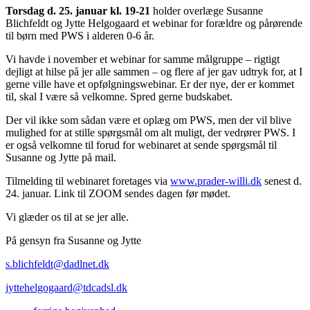
Torsdag d. 25. januar kl. 19-21
holder overlæge Susanne
Blichfeldt og Jytte Helgogaard et webinar for forældre og pårørende
til børn med PWS i alderen 0-6 år.
Vi havde i november et webinar for samme målgruppe – rigtigt
dejligt at hilse på jer alle sammen – og flere af jer gav udtryk for, at I
gerne ville have et opfølgningswebinar. Er der nye, der er kommet
til, skal I være så velkomne. Spred gerne budskabet.
Der vil ikke som sådan være et oplæg om PWS, men der vil blive
mulighed for at stille spørgsmål om alt muligt, der vedrører PWS. I
er også velkomne til forud for webinaret at sende spørgsmål til
Susanne og Jytte på mail.
Tilmelding til webinaret foretages via
www.prader-willi.dk
senest d.
24. januar. Link til ZOOM sendes dagen før mødet.
Vi glæder os til at se jer alle.
På gensyn fra Susanne og Jytte
s.blichfeldt@dadlnet.dk
jyttehelgogaard@tdcadsl.dk