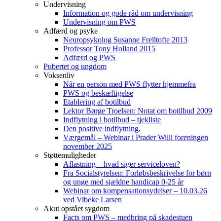
Undervisning
Information og gode råd om undervisning
Undervisning om PWS
Adfærd og psyke
Neuropsykolog Susanne Frelltofte 2013
Professor Tony Holland 2015
Adfærd og PWS
Pubertet og ungdom
Voksenliv
Når en person med PWS flytter hjemmefra
PWS og beskæftigelse
Etablering af botilbud
Lektor Børge Troelsen: Notat om botilbud 2009
Indflytning i botilbud – tjekliste
Den positive indflytning.
Værgemål – Webinar i Prader Willi foreningen
november 2025
Støttemuligheder
Aflastning – hvad siger serviceloven?
Fra Socialstyrelsen: Forløbsbeskrivelse for børn
og unge med sjældne handicap 0-25 år
Webinar om kompensationsydelser – 10.03.26
ved Vibeke Larsen
Akut opstået sygdom
Facts om PWS – medbring på skadestuen