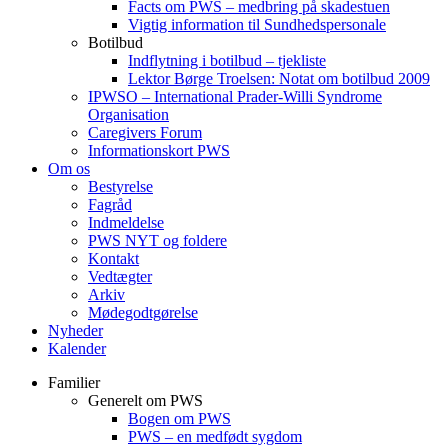
Facts om PWS – medbring på skadestuen
Vigtig information til Sundhedspersonale
Botilbud
Indflytning i botilbud – tjekliste
Lektor Børge Troelsen: Notat om botilbud 2009
IPWSO – International Prader-Willi Syndrome
Organisation
Caregivers Forum
Informationskort PWS
Om os
Bestyrelse
Fagråd
Indmeldelse
PWS NYT og foldere
Kontakt
Vedtægter
Arkiv
Mødegodtgørelse
Nyheder
Kalender
Familier
Generelt om PWS
Bogen om PWS
PWS – en medfødt sygdom