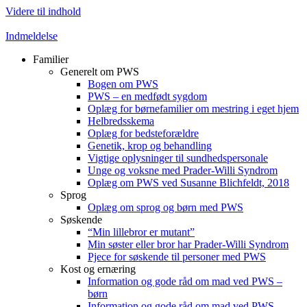
Videre til indhold
Indmeldelse
Familier
Generelt om PWS
Bogen om PWS
PWS – en medfødt sygdom
Oplæg for børnefamilier om mestring i eget hjem
Helbredsskema
Oplæg for bedsteforældre
Genetik, krop og behandling
Vigtige oplysninger til sundhedspersonale
Unge og voksne med Prader-Willi Syndrom
Oplæg om PWS ved Susanne Blichfeldt, 2018
Sprog
Oplæg om sprog og børn med PWS
Søskende
“Min lillebror er mutant”
Min søster eller bror har Prader-Willi Syndrom
Pjece for søskende til personer med PWS
Kost og ernæring
Information og gode råd om mad ved PWS –
børn
Information og gode råd om mad ved PWS –