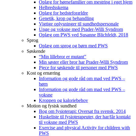
Oplæg for børnefamilier om mestring i eget hjem
Helbredsskema
Oplæg for bedsteforældre
Genetik, krop og behandling
Vigtige oplysninger til sundhedspersonale
Unge og voksne med Prader-Willi Syndrom
Oplæg om PWS ved Susanne Blichfeldt, 2018
Sprog
Oplæg om sprog og børn med PWS
Søskende
“Min lillebror er mutant”
Min søster eller bror har Prader-Willi Syndrom
Pjece for søskende til personer med PWS
Kost og ernæring
Information og gode råd om mad ved PWS –
børn
Information og gode råd om mad ved PWS –
voksne
Kroppen og kaloriebehov
Motion og fysisk sundhed
Bog om fysioterapi: Oversat fra svensk. 2014
Huskeliste til fysioterapeuter, der har/får kontakt
til voksne med PWS
Exercise and physical Activity for children with
PWS