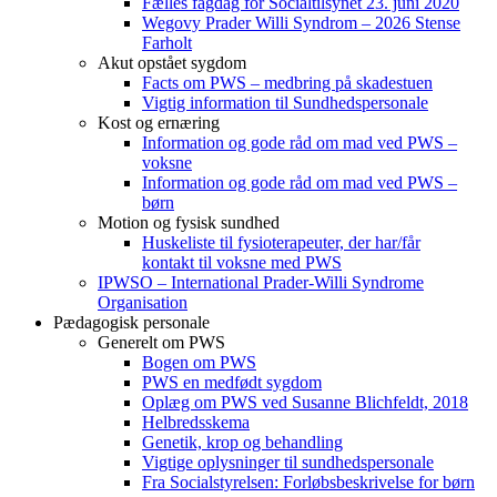
Fælles fagdag for Socialtilsynet 23. juni 2020
Wegovy Prader Willi Syndrom – 2026 Stense
Farholt
Akut opstået sygdom
Facts om PWS – medbring på skadestuen
Vigtig information til Sundhedspersonale
Kost og ernæring
Information og gode råd om mad ved PWS –
voksne
Information og gode råd om mad ved PWS –
børn
Motion og fysisk sundhed
Huskeliste til fysioterapeuter, der har/får
kontakt til voksne med PWS
IPWSO – International Prader-Willi Syndrome
Organisation
Pædagogisk personale
Generelt om PWS
Bogen om PWS
PWS en medfødt sygdom
Oplæg om PWS ved Susanne Blichfeldt, 2018
Helbredsskema
Genetik, krop og behandling
Vigtige oplysninger til sundhedspersonale
Fra Socialstyrelsen: Forløbsbeskrivelse for børn