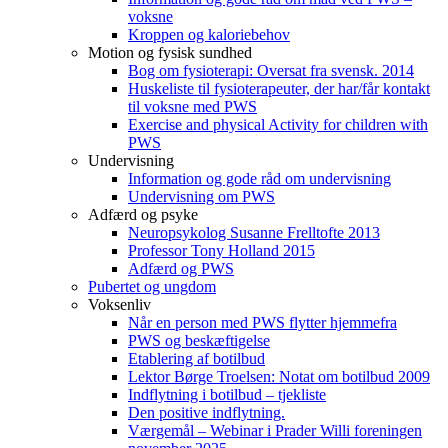
voksne
Kroppen og kaloriebehov
Motion og fysisk sundhed
Bog om fysioterapi: Oversat fra svensk. 2014
Huskeliste til fysioterapeuter, der har/får kontakt
til voksne med PWS
Exercise and physical Activity for children with
PWS
Undervisning
Information og gode råd om undervisning
Undervisning om PWS
Adfærd og psyke
Neuropsykolog Susanne Frelltofte 2013
Professor Tony Holland 2015
Adfærd og PWS
Pubertet og ungdom
Voksenliv
Når en person med PWS flytter hjemmefra
PWS og beskæftigelse
Etablering af botilbud
Lektor Børge Troelsen: Notat om botilbud 2009
Indflytning i botilbud – tjekliste
Den positive indflytning.
Værgemål – Webinar i Prader Willi foreningen