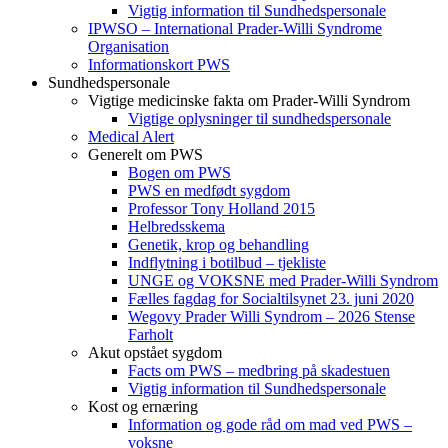
Vigtig information til Sundhedspersonale
IPWSO – International Prader-Willi Syndrome
Organisation
Informationskort PWS
Sundhedspersonale
Vigtige medicinske fakta om Prader-Willi Syndrom
Vigtige oplysninger til sundhedspersonale
Medical Alert
Generelt om PWS
Bogen om PWS
PWS en medfødt sygdom
Professor Tony Holland 2015
Helbredsskema
Genetik, krop og behandling
Indflytning i botilbud – tjekliste
UNGE og VOKSNE med Prader-Willi Syndrom
Fælles fagdag for Socialtilsynet 23. juni 2020
Wegovy Prader Willi Syndrom – 2026 Stense
Farholt
Akut opstået sygdom
Facts om PWS – medbring på skadestuen
Vigtig information til Sundhedspersonale
Kost og ernæring
Information og gode råd om mad ved PWS –
voksne