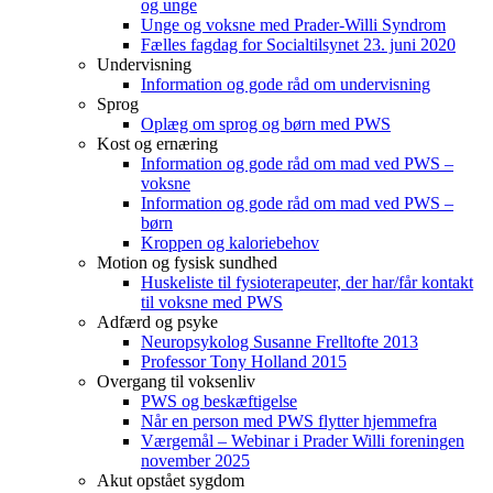
og unge
Unge og voksne med Prader-Willi Syndrom
Fælles fagdag for Socialtilsynet 23. juni 2020
Undervisning
Information og gode råd om undervisning
Sprog
Oplæg om sprog og børn med PWS
Kost og ernæring
Information og gode råd om mad ved PWS –
voksne
Information og gode råd om mad ved PWS –
børn
Kroppen og kaloriebehov
Motion og fysisk sundhed
Huskeliste til fysioterapeuter, der har/får kontakt
til voksne med PWS
Adfærd og psyke
Neuropsykolog Susanne Frelltofte 2013
Professor Tony Holland 2015
Overgang til voksenliv
PWS og beskæftigelse
Når en person med PWS flytter hjemmefra
Værgemål – Webinar i Prader Willi foreningen
november 2025
Akut opstået sygdom