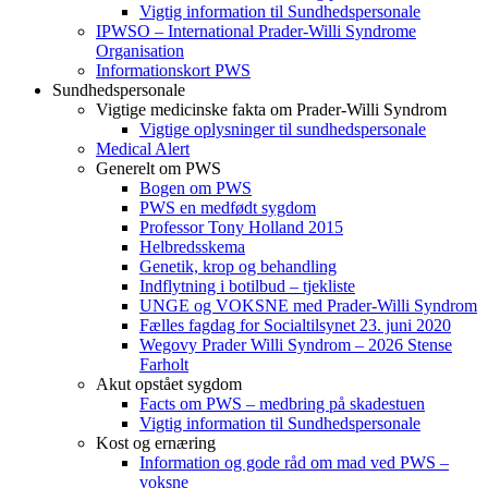
Vigtig information til Sundhedspersonale
IPWSO – International Prader-Willi Syndrome
Organisation
Informationskort PWS
Sundhedspersonale
Vigtige medicinske fakta om Prader-Willi Syndrom
Vigtige oplysninger til sundhedspersonale
Medical Alert
Generelt om PWS
Bogen om PWS
PWS en medfødt sygdom
Professor Tony Holland 2015
Helbredsskema
Genetik, krop og behandling
Indflytning i botilbud – tjekliste
UNGE og VOKSNE med Prader-Willi Syndrom
Fælles fagdag for Socialtilsynet 23. juni 2020
Wegovy Prader Willi Syndrom – 2026 Stense
Farholt
Akut opstået sygdom
Facts om PWS – medbring på skadestuen
Vigtig information til Sundhedspersonale
Kost og ernæring
Information og gode råd om mad ved PWS –
voksne