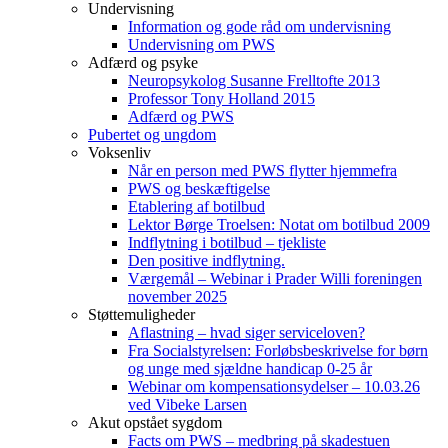
Undervisning
Information og gode råd om undervisning
Undervisning om PWS
Adfærd og psyke
Neuropsykolog Susanne Frelltofte 2013
Professor Tony Holland 2015
Adfærd og PWS
Pubertet og ungdom
Voksenliv
Når en person med PWS flytter hjemmefra
PWS og beskæftigelse
Etablering af botilbud
Lektor Børge Troelsen: Notat om botilbud 2009
Indflytning i botilbud – tjekliste
Den positive indflytning.
Værgemål – Webinar i Prader Willi foreningen
november 2025
Støttemuligheder
Aflastning – hvad siger serviceloven?
Fra Socialstyrelsen: Forløbsbeskrivelse for børn
og unge med sjældne handicap 0-25 år
Webinar om kompensationsydelser – 10.03.26
ved Vibeke Larsen
Akut opstået sygdom
Facts om PWS – medbring på skadestuen