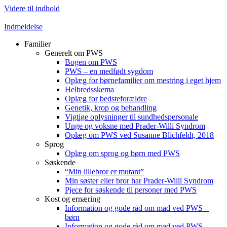
Videre til indhold
Indmeldelse
Familier
Generelt om PWS
Bogen om PWS
PWS – en medfødt sygdom
Oplæg for børnefamilier om mestring i eget hjem
Helbredsskema
Oplæg for bedsteforældre
Genetik, krop og behandling
Vigtige oplysninger til sundhedspersonale
Unge og voksne med Prader-Willi Syndrom
Oplæg om PWS ved Susanne Blichfeldt, 2018
Sprog
Oplæg om sprog og børn med PWS
Søskende
“Min lillebror er mutant”
Min søster eller bror har Prader-Willi Syndrom
Pjece for søskende til personer med PWS
Kost og ernæring
Information og gode råd om mad ved PWS –
børn
Information og gode råd om mad ved PWS –