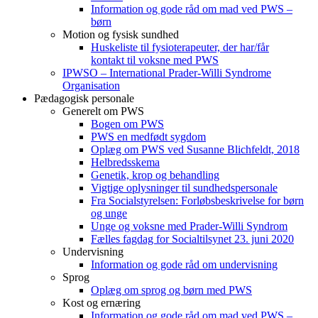
Information og gode råd om mad ved PWS –
børn
Motion og fysisk sundhed
Huskeliste til fysioterapeuter, der har/får
kontakt til voksne med PWS
IPWSO – International Prader-Willi Syndrome
Organisation
Pædagogisk personale
Generelt om PWS
Bogen om PWS
PWS en medfødt sygdom
Oplæg om PWS ved Susanne Blichfeldt, 2018
Helbredsskema
Genetik, krop og behandling
Vigtige oplysninger til sundhedspersonale
Fra Socialstyrelsen: Forløbsbeskrivelse for børn
og unge
Unge og voksne med Prader-Willi Syndrom
Fælles fagdag for Socialtilsynet 23. juni 2020
Undervisning
Information og gode råd om undervisning
Sprog
Oplæg om sprog og børn med PWS
Kost og ernæring
Information og gode råd om mad ved PWS –