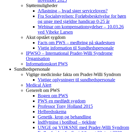
november 2025
Støttemuligheder
Aflastning – hvad siger serviceloven?
Fra Socialstyrelsen: Forløbsbeskrivelse for børn
og unge med sjældne handicap 0-25 år
Webinar om kompensationsydelser – 10.03.26
ved Vibeke Larsen
Akut opstået sygdom
Facts om PWS – medbring på skadestuen
Vigtig information til Sundhedspersonale
IPWSO – International Prader-Willi Syndrome
Organisation
Informationskort PWS
Sundhedspersonale
Vigtige medicinske fakta om Prader-Willi Syndrom
Vigtige oplysninger til sundhedspersonale
Medical Alert
Generelt om PWS
Bogen om PWS
PWS en medfødt sygdom
Professor Tony Holland 2015
Helbredsskema
Genetik, krop og behandling
Indflytning i botilbud – tjekliste
UNGE og VOKSNE med Prader-Willi Syndrom