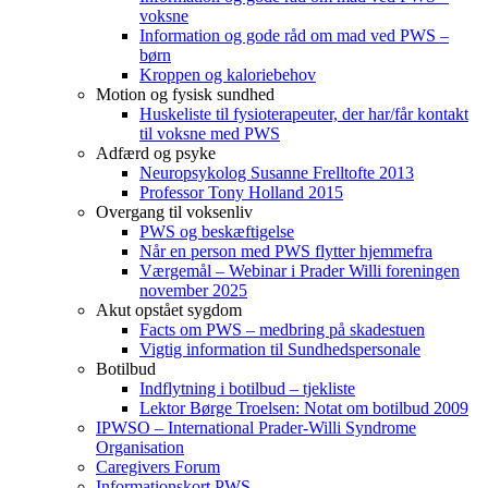
voksne
Information og gode råd om mad ved PWS –
børn
Kroppen og kaloriebehov
Motion og fysisk sundhed
Huskeliste til fysioterapeuter, der har/får kontakt
til voksne med PWS
Adfærd og psyke
Neuropsykolog Susanne Frelltofte 2013
Professor Tony Holland 2015
Overgang til voksenliv
PWS og beskæftigelse
Når en person med PWS flytter hjemmefra
Værgemål – Webinar i Prader Willi foreningen
november 2025
Akut opstået sygdom
Facts om PWS – medbring på skadestuen
Vigtig information til Sundhedspersonale
Botilbud
Indflytning i botilbud – tjekliste
Lektor Børge Troelsen: Notat om botilbud 2009
IPWSO – International Prader-Willi Syndrome
Organisation
Caregivers Forum
Informationskort PWS