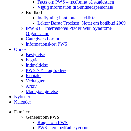
Facts om PWS – medbring på skadestuen
Vigtig information til Sundhedspersonale
Botilbud
Indflytning i botilbud – tjekliste
Lektor Børge Troelsen: Notat om botilbud 2009
IPWSO – International Prader-Willi Syndrome
Organisation
Caregivers Forum
Informationskort PWS
Om os
Bestyrelse
Fagråd
Indmeldelse
PWS NYT og foldere
Kontakt
Vedtægter
Arkiv
Mødegodtgørelse
Nyheder
Kalender
Familier
Generelt om PWS
Bogen om PWS
PWS – en medfødt sygdom