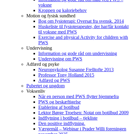
voksne
Kroppen og kaloriebehov
Motion og fysisk sundhed
Bog om fysioterapi: Oversat fra svensk. 2014
Huskeliste til fysioterapeuter, der har/får kontakt
til voksne med PWS
Exercise and physical Activity for children with
PWS
Undervisning
Information og gode råd om undervisning
Undervisning om PWS
Adfærd og psyke
Neuropsykolog Susanne Frelltofte 2013
Professor Tony Holland 2015
Adfærd og PWS
Pubertet og ungdom
Voksenliv
Når en person med PWS flytter hjemmefra
PWS og beskæftigelse
Etablering af botilbud
Lektor Børge Troelsen: Notat om botilbud 2009
Indflytning i botilbud – tjekliste
Den positive indflytning.
Værgemål – Webinar i Prader Willi foreningen