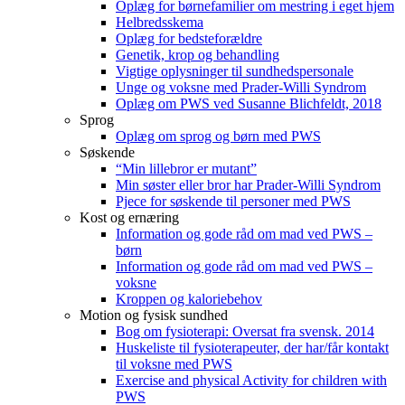
Oplæg for børnefamilier om mestring i eget hjem
Helbredsskema
Oplæg for bedsteforældre
Genetik, krop og behandling
Vigtige oplysninger til sundhedspersonale
Unge og voksne med Prader-Willi Syndrom
Oplæg om PWS ved Susanne Blichfeldt, 2018
Sprog
Oplæg om sprog og børn med PWS
Søskende
“Min lillebror er mutant”
Min søster eller bror har Prader-Willi Syndrom
Pjece for søskende til personer med PWS
Kost og ernæring
Information og gode råd om mad ved PWS –
børn
Information og gode råd om mad ved PWS –
voksne
Kroppen og kaloriebehov
Motion og fysisk sundhed
Bog om fysioterapi: Oversat fra svensk. 2014
Huskeliste til fysioterapeuter, der har/får kontakt
til voksne med PWS
Exercise and physical Activity for children with
PWS