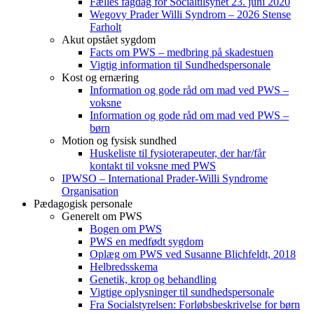
Fælles fagdag for Socialtilsynet 23. juni 2020
Wegovy Prader Willi Syndrom – 2026 Stense
Farholt
Akut opstået sygdom
Facts om PWS – medbring på skadestuen
Vigtig information til Sundhedspersonale
Kost og ernæring
Information og gode råd om mad ved PWS –
voksne
Information og gode råd om mad ved PWS –
børn
Motion og fysisk sundhed
Huskeliste til fysioterapeuter, der har/får
kontakt til voksne med PWS
IPWSO – International Prader-Willi Syndrome
Organisation
Pædagogisk personale
Generelt om PWS
Bogen om PWS
PWS en medfødt sygdom
Oplæg om PWS ved Susanne Blichfeldt, 2018
Helbredsskema
Genetik, krop og behandling
Vigtige oplysninger til sundhedspersonale
Fra Socialstyrelsen: Forløbsbeskrivelse for børn