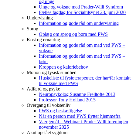
og unge
Unge og voksne med Prader-Willi Syndrom
Fælles fagdag for Socialtilsynet 23. juni 2020
Undervisning
Information og gode råd om undervisning
Sprog
Oplæg om sprog og børn med PWS
Kost og ernæring
Information og gode råd om mad ved PWS –
voksne
Information og gode råd om mad ved PWS –
børn
Kroppen og kaloriebehov
Motion og fysisk sundhed
Huskeliste til fysioterapeuter, der har/får kontakt
til voksne med PWS
Adfærd og psyke
Neuropsykolog Susanne Frelltofte 2013
Professor Tony Holland 2015
Overgang til voksenliv
PWS og beskæftigelse
Når en person med PWS flytter hjemmefra
Værgemål – Webinar i Prader Willi foreningen
november 2025
Akut opstået sygdom