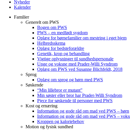
Nyheder
Kalender
Familier
Generelt om PWS
Bogen om PWS
PWS – en medfødt sygdom
Oplæg for børnefamilier om mestring i eget hjem
Helbredsskema
Oplæg for bedsteforældre
Genetik, krop og behandling
Vigtige oplysninger til sundhedspersonale
Unge og voksne med Prader-Willi Syndrom
Oplæg om PWS ved Susanne Blichfeldt, 2018
Sprog
Oplæg om sprog og børn med PWS
Søskende
“Min lillebror er mutant”
Min søster eller bror har Prader-Willi Syndrom
Pjece for søskende til personer med PWS
Kost og ernæring
Information og gode råd om mad ved PWS – børn
Information og gode råd om mad ved PWS – voks
Kroppen og kaloriebehov
Motion og fysisk sundhed