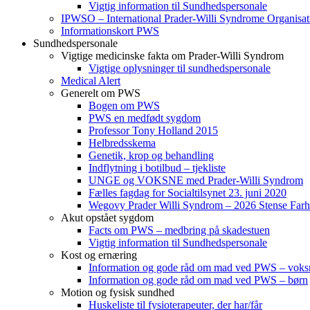
Vigtig information til Sundhedspersonale
IPWSO – International Prader-Willi Syndrome Organisat
Informationskort PWS
Sundhedspersonale
Vigtige medicinske fakta om Prader-Willi Syndrom
Vigtige oplysninger til sundhedspersonale
Medical Alert
Generelt om PWS
Bogen om PWS
PWS en medfødt sygdom
Professor Tony Holland 2015
Helbredsskema
Genetik, krop og behandling
Indflytning i botilbud – tjekliste
UNGE og VOKSNE med Prader-Willi Syndrom
Fælles fagdag for Socialtilsynet 23. juni 2020
Wegovy Prader Willi Syndrom – 2026 Stense Farh
Akut opstået sygdom
Facts om PWS – medbring på skadestuen
Vigtig information til Sundhedspersonale
Kost og ernæring
Information og gode råd om mad ved PWS – voks
Information og gode råd om mad ved PWS – børn
Motion og fysisk sundhed
Huskeliste til fysioterapeuter, der har/får