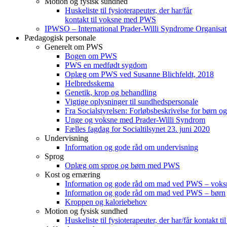
Motion og fysisk sundhed
Huskeliste til fysioterapeuter, der har/får
kontakt til voksne med PWS
IPWSO – International Prader-Willi Syndrome Organisat
Pædagogisk personale
Generelt om PWS
Bogen om PWS
PWS en medfødt sygdom
Oplæg om PWS ved Susanne Blichfeldt, 2018
Helbredsskema
Genetik, krop og behandling
Vigtige oplysninger til sundhedspersonale
Fra Socialstyrelsen: Forløbsbeskrivelse for børn o
Unge og voksne med Prader-Willi Syndrom
Fælles fagdag for Socialtilsynet 23. juni 2020
Undervisning
Information og gode råd om undervisning
Sprog
Oplæg om sprog og børn med PWS
Kost og ernæring
Information og gode råd om mad ved PWS – voks
Information og gode råd om mad ved PWS – børn
Kroppen og kaloriebehov
Motion og fysisk sundhed
Huskeliste til fysioterapeuter, der har/får kontakt