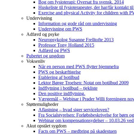
Bog om fysioterapi: Oversat fra svensk. 2014
Huskeliste til fysioterapeuter, der har/får kontakt
Exercise and physical Activity for children with 
Undervisning
Information og gode råd om undervisning
Undervisning om PWS
Adfærd og psyke
Neuropsykolog Susanne Frelltofte 2013
Professor Tony Holland 2015
Adfærd og PWS
Pubertet og ungdom
Voksenliv
Når en person med PWS flytter hjemmefra
PWS og beskæftigelse
Etablering af botilbud
Lektor Børge Troelsen: Notat om botilbud 2009
Indflytning i botilbud – tjekliste
Den positive indflytning.
Værgemål – Webinar i Prader Willi foreningen n
Støttemuligheder
Aflastning – hvad siger serviceloven?
Fra Socialstyrelsen: Forløbsbeskrivelse for børn 
Webinar om kompensationsydelser – 10.03.26 ved
Akut opstået sygdom
Facts om PWS – medbring på skadestuen