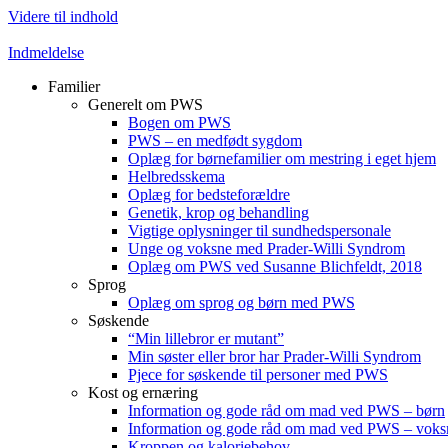
Videre til indhold
Indmeldelse
Familier
Generelt om PWS
Bogen om PWS
PWS – en medfødt sygdom
Oplæg for børnefamilier om mestring i eget hjem
Helbredsskema
Oplæg for bedsteforældre
Genetik, krop og behandling
Vigtige oplysninger til sundhedspersonale
Unge og voksne med Prader-Willi Syndrom
Oplæg om PWS ved Susanne Blichfeldt, 2018
Sprog
Oplæg om sprog og børn med PWS
Søskende
“Min lillebror er mutant”
Min søster eller bror har Prader-Willi Syndrom
Pjece for søskende til personer med PWS
Kost og ernæring
Information og gode råd om mad ved PWS – børn
Information og gode råd om mad ved PWS – voks
Kroppen og kaloriebehov