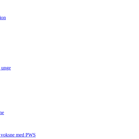
ion
g unge
ne
 til voksne med PWS