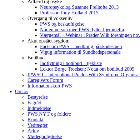
Adfærd og psyke
Neuropsykolog Susanne Frelltofte 2013
Professor Tony Holland 2015
Overgang til voksenliv
PWS og beskæftigelse
Når en person med PWS flytter hjemmefra
Værgemål – Webinar i Prader Willi foreningen n
Akut opstået sygdom
Facts om PWS – medbring på skadestuen
Vigtig information til Sundhedspersonale
Botilbud
Indflytning i botilbud – tjekliste
Lektor Børge Troelsen: Notat om botilbud 2009
IPWSO – International Prader-Willi Syndrome Organisat
Caregivers Forum
Informationskort PWS
Om os
Bestyrelse
Fagråd
Indmeldelse
PWS NYT og foldere
Kontakt
Vedtægter
Arkiv
Mødegodtgørelse