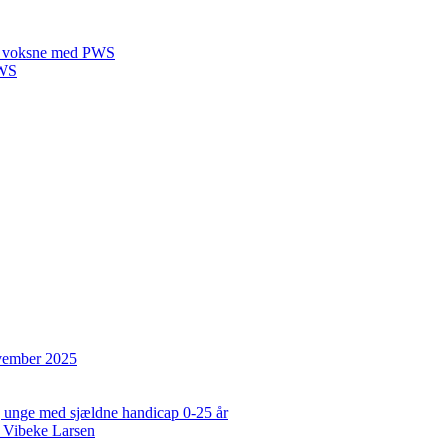
 til voksne med PWS
PWS
ovember 2025
og unge med sjældne handicap 0-25 år
 Vibeke Larsen