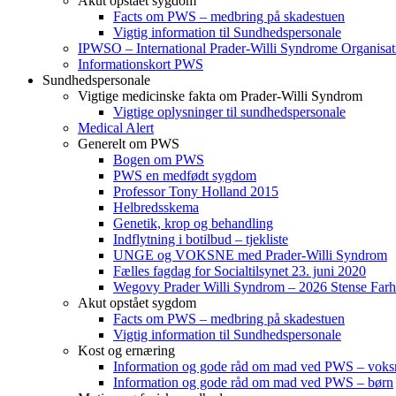
Akut opstået sygdom
Facts om PWS – medbring på skadestuen
Vigtig information til Sundhedspersonale
IPWSO – International Prader-Willi Syndrome Organisat
Informationskort PWS
Sundhedspersonale
Vigtige medicinske fakta om Prader-Willi Syndrom
Vigtige oplysninger til sundhedspersonale
Medical Alert
Generelt om PWS
Bogen om PWS
PWS en medfødt sygdom
Professor Tony Holland 2015
Helbredsskema
Genetik, krop og behandling
Indflytning i botilbud – tjekliste
UNGE og VOKSNE med Prader-Willi Syndrom
Fælles fagdag for Socialtilsynet 23. juni 2020
Wegovy Prader Willi Syndrom – 2026 Stense Farh
Akut opstået sygdom
Facts om PWS – medbring på skadestuen
Vigtig information til Sundhedspersonale
Kost og ernæring
Information og gode råd om mad ved PWS – voks
Information og gode råd om mad ved PWS – børn