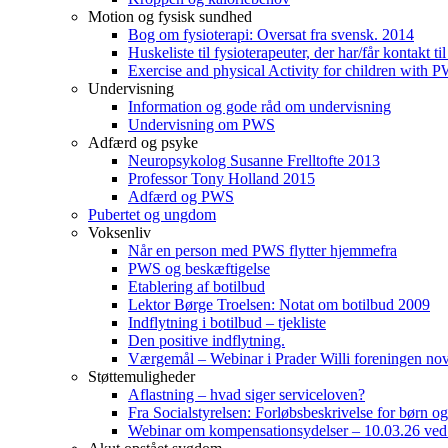
Motion og fysisk sundhed
Bog om fysioterapi: Oversat fra svensk. 2014
Huskeliste til fysioterapeuter, der har/får kontakt
Exercise and physical Activity for children with 
Undervisning
Information og gode råd om undervisning
Undervisning om PWS
Adfærd og psyke
Neuropsykolog Susanne Frelltofte 2013
Professor Tony Holland 2015
Adfærd og PWS
Pubertet og ungdom
Voksenliv
Når en person med PWS flytter hjemmefra
PWS og beskæftigelse
Etablering af botilbud
Lektor Børge Troelsen: Notat om botilbud 2009
Indflytning i botilbud – tjekliste
Den positive indflytning.
Værgemål – Webinar i Prader Willi foreningen n
Støttemuligheder
Aflastning – hvad siger serviceloven?
Fra Socialstyrelsen: Forløbsbeskrivelse for børn 
Webinar om kompensationsydelser – 10.03.26 ved