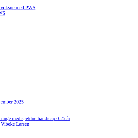
 til voksne med PWS
PWS
ovember 2025
og unge med sjældne handicap 0-25 år
 Vibeke Larsen