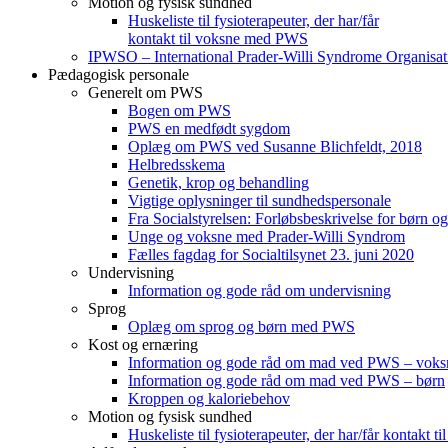
Motion og fysisk sundhed
Huskeliste til fysioterapeuter, der har/får
kontakt til voksne med PWS
IPWSO – International Prader-Willi Syndrome Organisat
Pædagogisk personale
Generelt om PWS
Bogen om PWS
PWS en medfødt sygdom
Oplæg om PWS ved Susanne Blichfeldt, 2018
Helbredsskema
Genetik, krop og behandling
Vigtige oplysninger til sundhedspersonale
Fra Socialstyrelsen: Forløbsbeskrivelse for børn o
Unge og voksne med Prader-Willi Syndrom
Fælles fagdag for Socialtilsynet 23. juni 2020
Undervisning
Information og gode råd om undervisning
Sprog
Oplæg om sprog og børn med PWS
Kost og ernæring
Information og gode råd om mad ved PWS – voks
Information og gode råd om mad ved PWS – børn
Kroppen og kaloriebehov
Motion og fysisk sundhed
Huskeliste til fysioterapeuter, der har/får kontakt