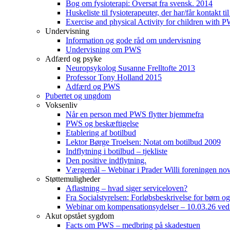
Bog om fysioterapi: Oversat fra svensk. 2014
Huskeliste til fysioterapeuter, der har/får kontakt
Exercise and physical Activity for children with 
Undervisning
Information og gode råd om undervisning
Undervisning om PWS
Adfærd og psyke
Neuropsykolog Susanne Frelltofte 2013
Professor Tony Holland 2015
Adfærd og PWS
Pubertet og ungdom
Voksenliv
Når en person med PWS flytter hjemmefra
PWS og beskæftigelse
Etablering af botilbud
Lektor Børge Troelsen: Notat om botilbud 2009
Indflytning i botilbud – tjekliste
Den positive indflytning.
Værgemål – Webinar i Prader Willi foreningen n
Støttemuligheder
Aflastning – hvad siger serviceloven?
Fra Socialstyrelsen: Forløbsbeskrivelse for børn 
Webinar om kompensationsydelser – 10.03.26 ved
Akut opstået sygdom
Facts om PWS – medbring på skadestuen