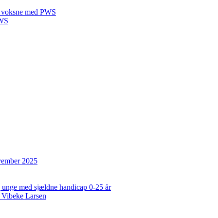
 til voksne med PWS
PWS
ovember 2025
og unge med sjældne handicap 0-25 år
 Vibeke Larsen