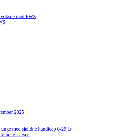
 til voksne med PWS
PWS
ovember 2025
og unge med sjældne handicap 0-25 år
 Vibeke Larsen