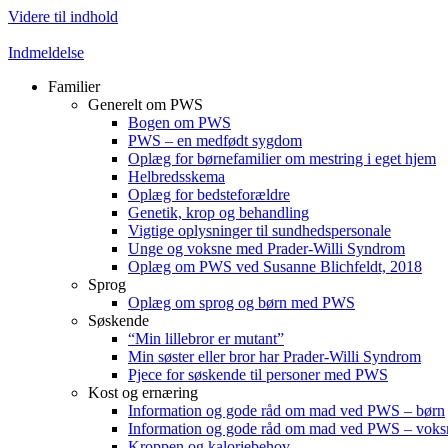
Videre til indhold
Indmeldelse
Familier
Generelt om PWS
Bogen om PWS
PWS – en medfødt sygdom
Oplæg for børnefamilier om mestring i eget hjem
Helbredsskema
Oplæg for bedsteforældre
Genetik, krop og behandling
Vigtige oplysninger til sundhedspersonale
Unge og voksne med Prader-Willi Syndrom
Oplæg om PWS ved Susanne Blichfeldt, 2018
Sprog
Oplæg om sprog og børn med PWS
Søskende
“Min lillebror er mutant”
Min søster eller bror har Prader-Willi Syndrom
Pjece for søskende til personer med PWS
Kost og ernæring
Information og gode råd om mad ved PWS – børn
Information og gode råd om mad ved PWS – voks
Kroppen og kaloriebehov