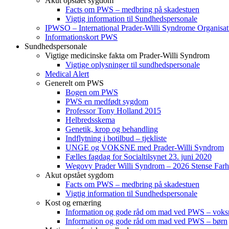
Akut opstået sygdom
Facts om PWS – medbring på skadestuen
Vigtig information til Sundhedspersonale
IPWSO – International Prader-Willi Syndrome Organisat
Informationskort PWS
Sundhedspersonale
Vigtige medicinske fakta om Prader-Willi Syndrom
Vigtige oplysninger til sundhedspersonale
Medical Alert
Generelt om PWS
Bogen om PWS
PWS en medfødt sygdom
Professor Tony Holland 2015
Helbredsskema
Genetik, krop og behandling
Indflytning i botilbud – tjekliste
UNGE og VOKSNE med Prader-Willi Syndrom
Fælles fagdag for Socialtilsynet 23. juni 2020
Wegovy Prader Willi Syndrom – 2026 Stense Farh
Akut opstået sygdom
Facts om PWS – medbring på skadestuen
Vigtig information til Sundhedspersonale
Kost og ernæring
Information og gode råd om mad ved PWS – voks
Information og gode råd om mad ved PWS – børn