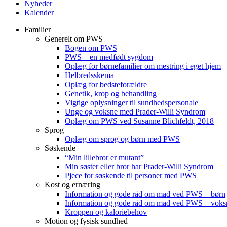
Nyheder
Kalender
Familier
Generelt om PWS
Bogen om PWS
PWS – en medfødt sygdom
Oplæg for børnefamilier om mestring i eget hjem
Helbredsskema
Oplæg for bedsteforældre
Genetik, krop og behandling
Vigtige oplysninger til sundhedspersonale
Unge og voksne med Prader-Willi Syndrom
Oplæg om PWS ved Susanne Blichfeldt, 2018
Sprog
Oplæg om sprog og børn med PWS
Søskende
“Min lillebror er mutant”
Min søster eller bror har Prader-Willi Syndrom
Pjece for søskende til personer med PWS
Kost og ernæring
Information og gode råd om mad ved PWS – børn
Information og gode råd om mad ved PWS – voks
Kroppen og kaloriebehov
Motion og fysisk sundhed