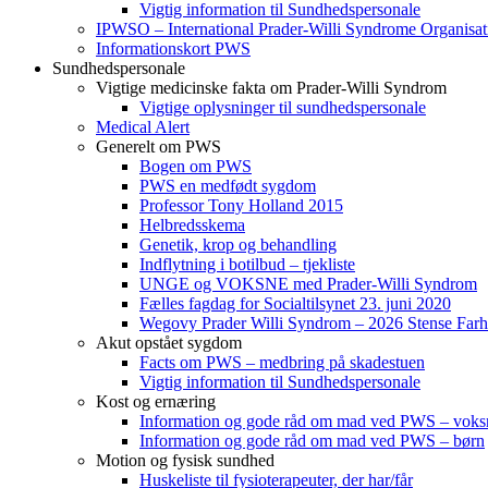
Vigtig information til Sundhedspersonale
IPWSO – International Prader-Willi Syndrome Organisat
Informationskort PWS
Sundhedspersonale
Vigtige medicinske fakta om Prader-Willi Syndrom
Vigtige oplysninger til sundhedspersonale
Medical Alert
Generelt om PWS
Bogen om PWS
PWS en medfødt sygdom
Professor Tony Holland 2015
Helbredsskema
Genetik, krop og behandling
Indflytning i botilbud – tjekliste
UNGE og VOKSNE med Prader-Willi Syndrom
Fælles fagdag for Socialtilsynet 23. juni 2020
Wegovy Prader Willi Syndrom – 2026 Stense Farh
Akut opstået sygdom
Facts om PWS – medbring på skadestuen
Vigtig information til Sundhedspersonale
Kost og ernæring
Information og gode råd om mad ved PWS – voks
Information og gode råd om mad ved PWS – børn
Motion og fysisk sundhed
Huskeliste til fysioterapeuter, der har/får