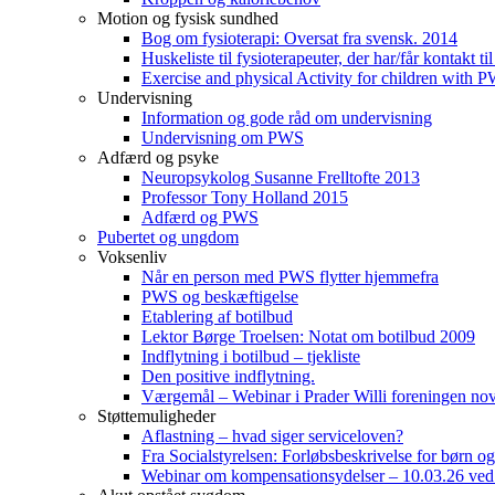
Motion og fysisk sundhed
Bog om fysioterapi: Oversat fra svensk. 2014
Huskeliste til fysioterapeuter, der har/får kontakt
Exercise and physical Activity for children with 
Undervisning
Information og gode råd om undervisning
Undervisning om PWS
Adfærd og psyke
Neuropsykolog Susanne Frelltofte 2013
Professor Tony Holland 2015
Adfærd og PWS
Pubertet og ungdom
Voksenliv
Når en person med PWS flytter hjemmefra
PWS og beskæftigelse
Etablering af botilbud
Lektor Børge Troelsen: Notat om botilbud 2009
Indflytning i botilbud – tjekliste
Den positive indflytning.
Værgemål – Webinar i Prader Willi foreningen n
Støttemuligheder
Aflastning – hvad siger serviceloven?
Fra Socialstyrelsen: Forløbsbeskrivelse for børn 
Webinar om kompensationsydelser – 10.03.26 ved