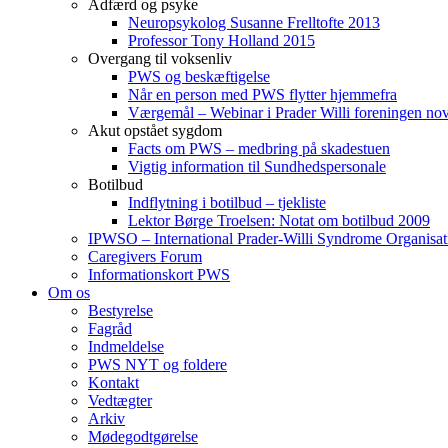
Adfærd og psyke
Neuropsykolog Susanne Frelltofte 2013
Professor Tony Holland 2015
Overgang til voksenliv
PWS og beskæftigelse
Når en person med PWS flytter hjemmefra
Værgemål – Webinar i Prader Willi foreningen n
Akut opstået sygdom
Facts om PWS – medbring på skadestuen
Vigtig information til Sundhedspersonale
Botilbud
Indflytning i botilbud – tjekliste
Lektor Børge Troelsen: Notat om botilbud 2009
IPWSO – International Prader-Willi Syndrome Organisat
Caregivers Forum
Informationskort PWS
Om os
Bestyrelse
Fagråd
Indmeldelse
PWS NYT og foldere
Kontakt
Vedtægter
Arkiv
Mødegodtgørelse