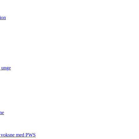
ion
g unge
ne
 til voksne med PWS