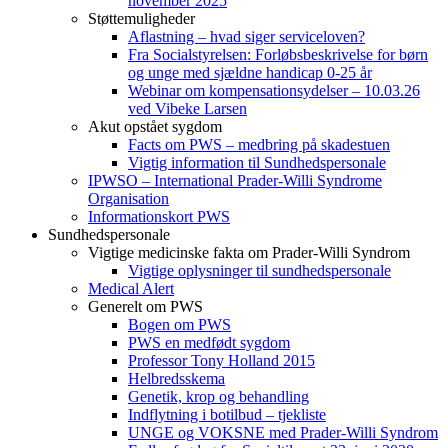
november 2025
Støttemuligheder
Aflastning – hvad siger serviceloven?
Fra Socialstyrelsen: Forløbsbeskrivelse for børn
og unge med sjældne handicap 0-25 år
Webinar om kompensationsydelser – 10.03.26
ved Vibeke Larsen
Akut opstået sygdom
Facts om PWS – medbring på skadestuen
Vigtig information til Sundhedspersonale
IPWSO – International Prader-Willi Syndrome
Organisation
Informationskort PWS
Sundhedspersonale
Vigtige medicinske fakta om Prader-Willi Syndrom
Vigtige oplysninger til sundhedspersonale
Medical Alert
Generelt om PWS
Bogen om PWS
PWS en medfødt sygdom
Professor Tony Holland 2015
Helbredsskema
Genetik, krop og behandling
Indflytning i botilbud – tjekliste
UNGE og VOKSNE med Prader-Willi Syndrom