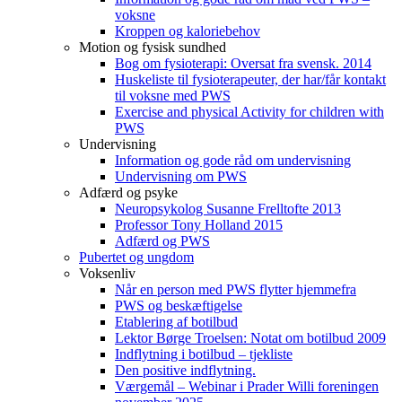
voksne
Kroppen og kaloriebehov
Motion og fysisk sundhed
Bog om fysioterapi: Oversat fra svensk. 2014
Huskeliste til fysioterapeuter, der har/får kontakt
til voksne med PWS
Exercise and physical Activity for children with
PWS
Undervisning
Information og gode råd om undervisning
Undervisning om PWS
Adfærd og psyke
Neuropsykolog Susanne Frelltofte 2013
Professor Tony Holland 2015
Adfærd og PWS
Pubertet og ungdom
Voksenliv
Når en person med PWS flytter hjemmefra
PWS og beskæftigelse
Etablering af botilbud
Lektor Børge Troelsen: Notat om botilbud 2009
Indflytning i botilbud – tjekliste
Den positive indflytning.
Værgemål – Webinar i Prader Willi foreningen