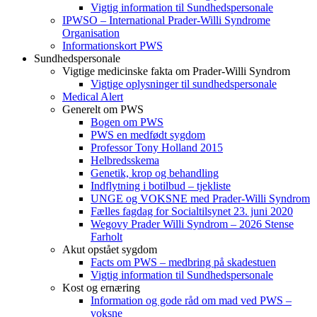
Vigtig information til Sundhedspersonale
IPWSO – International Prader-Willi Syndrome
Organisation
Informationskort PWS
Sundhedspersonale
Vigtige medicinske fakta om Prader-Willi Syndrom
Vigtige oplysninger til sundhedspersonale
Medical Alert
Generelt om PWS
Bogen om PWS
PWS en medfødt sygdom
Professor Tony Holland 2015
Helbredsskema
Genetik, krop og behandling
Indflytning i botilbud – tjekliste
UNGE og VOKSNE med Prader-Willi Syndrom
Fælles fagdag for Socialtilsynet 23. juni 2020
Wegovy Prader Willi Syndrom – 2026 Stense
Farholt
Akut opstået sygdom
Facts om PWS – medbring på skadestuen
Vigtig information til Sundhedspersonale
Kost og ernæring
Information og gode råd om mad ved PWS –
voksne