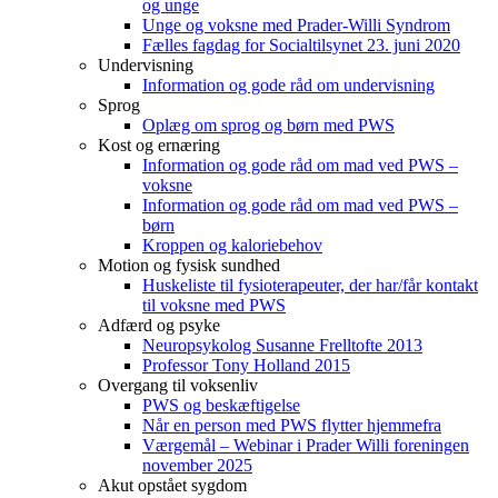
og unge
Unge og voksne med Prader-Willi Syndrom
Fælles fagdag for Socialtilsynet 23. juni 2020
Undervisning
Information og gode råd om undervisning
Sprog
Oplæg om sprog og børn med PWS
Kost og ernæring
Information og gode råd om mad ved PWS –
voksne
Information og gode råd om mad ved PWS –
børn
Kroppen og kaloriebehov
Motion og fysisk sundhed
Huskeliste til fysioterapeuter, der har/får kontakt
til voksne med PWS
Adfærd og psyke
Neuropsykolog Susanne Frelltofte 2013
Professor Tony Holland 2015
Overgang til voksenliv
PWS og beskæftigelse
Når en person med PWS flytter hjemmefra
Værgemål – Webinar i Prader Willi foreningen
november 2025
Akut opstået sygdom