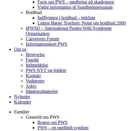
Facts om PWS – medbring på skadestuen
Vigtig information til Sundhedspersonale
Botilbud
Indflytning i botilbud – tjekliste
Lektor Børge Troelsen: Notat om botilbud 2009
IPWSO – International Prader-Willi Syndrome
Organisation
Caregivers Forum
Informationskort PWS
Om os
Bestyrelse
Fagråd
Indmeldelse
PWS NYT og foldere
Kontakt
Vedtægter
Arkiv
Mødegodtgørelse
Nyheder
Kalender
Familier
Generelt om PWS
Bogen om PWS
PWS – en medfødt sygdom