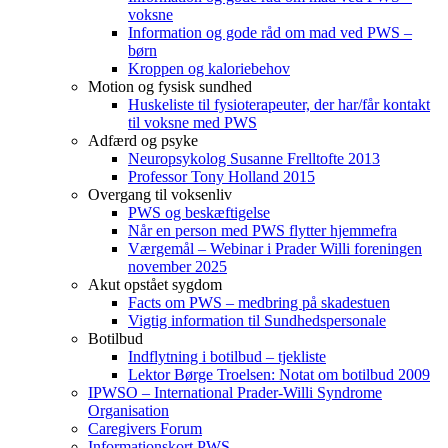
voksne
Information og gode råd om mad ved PWS –
børn
Kroppen og kaloriebehov
Motion og fysisk sundhed
Huskeliste til fysioterapeuter, der har/får kontakt
til voksne med PWS
Adfærd og psyke
Neuropsykolog Susanne Frelltofte 2013
Professor Tony Holland 2015
Overgang til voksenliv
PWS og beskæftigelse
Når en person med PWS flytter hjemmefra
Værgemål – Webinar i Prader Willi foreningen
november 2025
Akut opstået sygdom
Facts om PWS – medbring på skadestuen
Vigtig information til Sundhedspersonale
Botilbud
Indflytning i botilbud – tjekliste
Lektor Børge Troelsen: Notat om botilbud 2009
IPWSO – International Prader-Willi Syndrome
Organisation
Caregivers Forum
Informationskort PWS