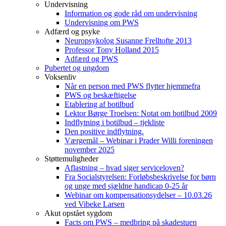
Undervisning
Information og gode råd om undervisning
Undervisning om PWS
Adfærd og psyke
Neuropsykolog Susanne Frelltofte 2013
Professor Tony Holland 2015
Adfærd og PWS
Pubertet og ungdom
Voksenliv
Når en person med PWS flytter hjemmefra
PWS og beskæftigelse
Etablering af botilbud
Lektor Børge Troelsen: Notat om botilbud 2009
Indflytning i botilbud – tjekliste
Den positive indflytning.
Værgemål – Webinar i Prader Willi foreningen
november 2025
Støttemuligheder
Aflastning – hvad siger serviceloven?
Fra Socialstyrelsen: Forløbsbeskrivelse for børn
og unge med sjældne handicap 0-25 år
Webinar om kompensationsydelser – 10.03.26
ved Vibeke Larsen
Akut opstået sygdom
Facts om PWS – medbring på skadestuen