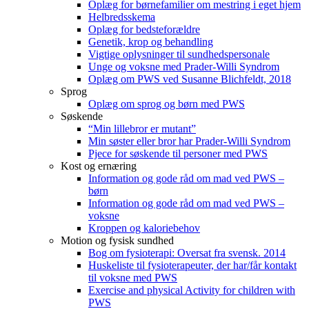
Oplæg for børnefamilier om mestring i eget hjem
Helbredsskema
Oplæg for bedsteforældre
Genetik, krop og behandling
Vigtige oplysninger til sundhedspersonale
Unge og voksne med Prader-Willi Syndrom
Oplæg om PWS ved Susanne Blichfeldt, 2018
Sprog
Oplæg om sprog og børn med PWS
Søskende
“Min lillebror er mutant”
Min søster eller bror har Prader-Willi Syndrom
Pjece for søskende til personer med PWS
Kost og ernæring
Information og gode råd om mad ved PWS –
børn
Information og gode råd om mad ved PWS –
voksne
Kroppen og kaloriebehov
Motion og fysisk sundhed
Bog om fysioterapi: Oversat fra svensk. 2014
Huskeliste til fysioterapeuter, der har/får kontakt
til voksne med PWS
Exercise and physical Activity for children with
PWS