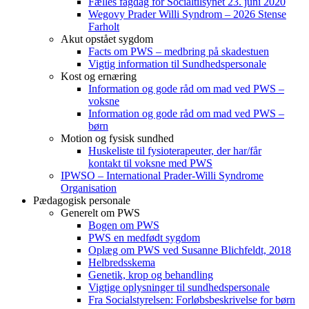
Fælles fagdag for Socialtilsynet 23. juni 2020
Wegovy Prader Willi Syndrom – 2026 Stense
Farholt
Akut opstået sygdom
Facts om PWS – medbring på skadestuen
Vigtig information til Sundhedspersonale
Kost og ernæring
Information og gode råd om mad ved PWS –
voksne
Information og gode råd om mad ved PWS –
børn
Motion og fysisk sundhed
Huskeliste til fysioterapeuter, der har/får
kontakt til voksne med PWS
IPWSO – International Prader-Willi Syndrome
Organisation
Pædagogisk personale
Generelt om PWS
Bogen om PWS
PWS en medfødt sygdom
Oplæg om PWS ved Susanne Blichfeldt, 2018
Helbredsskema
Genetik, krop og behandling
Vigtige oplysninger til sundhedspersonale
Fra Socialstyrelsen: Forløbsbeskrivelse for børn