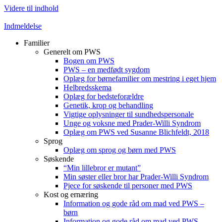
Videre til indhold
Indmeldelse
Familier
Generelt om PWS
Bogen om PWS
PWS – en medfødt sygdom
Oplæg for børnefamilier om mestring i eget hjem
Helbredsskema
Oplæg for bedsteforældre
Genetik, krop og behandling
Vigtige oplysninger til sundhedspersonale
Unge og voksne med Prader-Willi Syndrom
Oplæg om PWS ved Susanne Blichfeldt, 2018
Sprog
Oplæg om sprog og børn med PWS
Søskende
“Min lillebror er mutant”
Min søster eller bror har Prader-Willi Syndrom
Pjece for søskende til personer med PWS
Kost og ernæring
Information og gode råd om mad ved PWS –
børn
Information og gode råd om mad ved PWS –