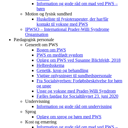
Information og gode råd om mad ved PWS –
børn
Motion og fysisk sundhed
Huskeliste til fysioterapeuter, der har/får
kontakt til voksne med PWS
IPWSO – International Prader-Willi Syndrome
Organisation
Pædagogisk personale
Generelt om PWS
Bogen om PWS
PWS en medfødt sygdom
Oplæg om PWS ved Susanne Blichfeldt, 2018
Helbredsskema
Genetik, krop og behandling
Vigtige oplysninger til sundhedspersonale
Fra Socialstyrelsen: Forløbsbeskrivelse for børn
og unge
Unge og voksne med Prader-Willi Syndrom
Fælles fagdag for Socialtilsynet 23. juni 2020
Undervisning
Information og gode råd om undervisning
Sprog
Oplæg om sprog og børn med PWS
Kost og ernæring
Information og gode råd om mad ved PWS –