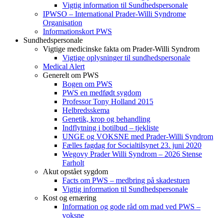
Vigtig information til Sundhedspersonale
IPWSO – International Prader-Willi Syndrome
Organisation
Informationskort PWS
Sundhedspersonale
Vigtige medicinske fakta om Prader-Willi Syndrom
Vigtige oplysninger til sundhedspersonale
Medical Alert
Generelt om PWS
Bogen om PWS
PWS en medfødt sygdom
Professor Tony Holland 2015
Helbredsskema
Genetik, krop og behandling
Indflytning i botilbud – tjekliste
UNGE og VOKSNE med Prader-Willi Syndrom
Fælles fagdag for Socialtilsynet 23. juni 2020
Wegovy Prader Willi Syndrom – 2026 Stense
Farholt
Akut opstået sygdom
Facts om PWS – medbring på skadestuen
Vigtig information til Sundhedspersonale
Kost og ernæring
Information og gode råd om mad ved PWS –
voksne