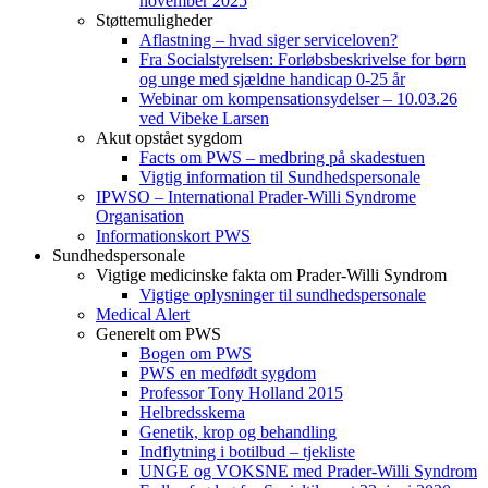
november 2025
Støttemuligheder
Aflastning – hvad siger serviceloven?
Fra Socialstyrelsen: Forløbsbeskrivelse for børn
og unge med sjældne handicap 0-25 år
Webinar om kompensationsydelser – 10.03.26
ved Vibeke Larsen
Akut opstået sygdom
Facts om PWS – medbring på skadestuen
Vigtig information til Sundhedspersonale
IPWSO – International Prader-Willi Syndrome
Organisation
Informationskort PWS
Sundhedspersonale
Vigtige medicinske fakta om Prader-Willi Syndrom
Vigtige oplysninger til sundhedspersonale
Medical Alert
Generelt om PWS
Bogen om PWS
PWS en medfødt sygdom
Professor Tony Holland 2015
Helbredsskema
Genetik, krop og behandling
Indflytning i botilbud – tjekliste
UNGE og VOKSNE med Prader-Willi Syndrom