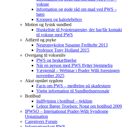
voksne
Information og gode råd om mad ved PWS –
børn
Kroppen og kaloriebehov
Motion og fysisk sundhed
Huskeliste til fysioterapeuter, der har/får kontakt
til voksne med PWS
Adfærd og psyke
Neuropsykolog Susanne Frelltofte 2013
Professor Tony Holland 2015
Overgang til voksenliv
PWS og beskæftigelse
Når en person med PWS flytter hjemmefra
Værgemål – Webinar i Prader Willi foreningen
november 2025
Akut opstået sygdom
Facts om PWS – medbring på skadestuen
Vigtig information til Sundhedspersonale
Botilbud
Indflytning i botilbud – tjekliste
Lektor Børge Troelsen: Notat om botilbud 2009
IPWSO – International Prader-Willi Syndrome
Organisation
Caregivers Forum
Informationskort PWS