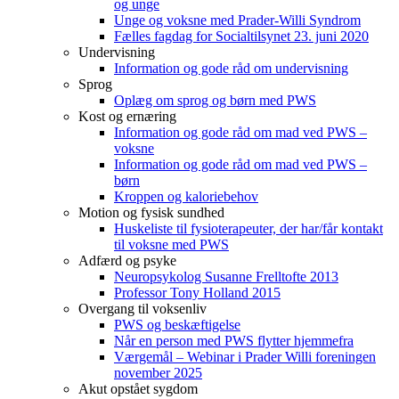
og unge
Unge og voksne med Prader-Willi Syndrom
Fælles fagdag for Socialtilsynet 23. juni 2020
Undervisning
Information og gode råd om undervisning
Sprog
Oplæg om sprog og børn med PWS
Kost og ernæring
Information og gode råd om mad ved PWS –
voksne
Information og gode råd om mad ved PWS –
børn
Kroppen og kaloriebehov
Motion og fysisk sundhed
Huskeliste til fysioterapeuter, der har/får kontakt
til voksne med PWS
Adfærd og psyke
Neuropsykolog Susanne Frelltofte 2013
Professor Tony Holland 2015
Overgang til voksenliv
PWS og beskæftigelse
Når en person med PWS flytter hjemmefra
Værgemål – Webinar i Prader Willi foreningen
november 2025
Akut opstået sygdom