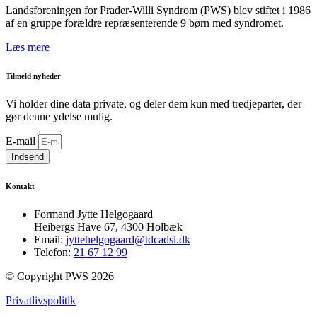
Landsforeningen for Prader-Willi Syndrom (PWS) blev stiftet i 1986
af en gruppe forældre repræsenterende 9 børn med syndromet.
Læs mere
Tilmeld nyheder
Vi holder dine data private, og deler dem kun med tredjeparter, der
gør denne ydelse mulig.
E-mail
Indsend
Kontakt
Formand Jytte Helgogaard
Heibergs Have 67, 4300 Holbæk
Email:
jyttehelgogaard@tdcadsl.dk
Telefon:
21 67 12 99
© Copyright PWS 2026
Privatlivspolitik