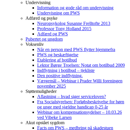
Undervisning
Information og gode råd om undervisning
Undervisning om PWS
Adfærd og psyke
Neuropsykolog Susanne Frelltofte 2013
Professor Tony Holland 2015
Adfærd og PWS
Pubertet og ungdom
Voksenliv
Når en person med PWS flytter hjemmefra
PWS og beskæftigelse
Etablering af botilbud
Lektor Børge Troelsen: Notat om botilbud 2009
Indflytning i botilbud – tjekliste
Den positive indflytning.
Værgemål – Webinar i Prader Willi foreningen
november 2025
Støttemuligheder
Aflastning – hvad siger serviceloven?
Fra Socialstyrelsen: Forløbsbeskrivelse for børn
og unge med sjældne handicap 0-25 år
Webinar om kompensationsydelser – 10.03.26
ved Vibeke Larsen
Akut opstået sygdom
Facts om PWS – medbring på skadestuen