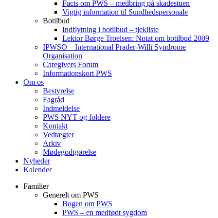
Facts om PWS – medbring på skadestuen
Vigtig information til Sundhedspersonale
Botilbud
Indflytning i botilbud – tjekliste
Lektor Børge Troelsen: Notat om botilbud 2009
IPWSO – International Prader-Willi Syndrome
Organisation
Caregivers Forum
Informationskort PWS
Om os
Bestyrelse
Fagråd
Indmeldelse
PWS NYT og foldere
Kontakt
Vedtægter
Arkiv
Mødegodtgørelse
Nyheder
Kalender
Familier
Generelt om PWS
Bogen om PWS
PWS – en medfødt sygdom