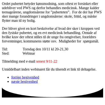
Ordet pubertet betyder kønsmodning, som oftest er forsinket eller
udebliver ved PWS og derfor behandles medicinsk. Mange kalder
teenageårene, ungdomsårene for ”puberteten”. For de der har PWS
sker mange forandringer i ungdomsårene: skole, fritid, og måske
flytter man til ny bolig.
Der bliver givet en kort beskrivelse af hvad der sker i kroppen ved
den fysiske pubertet, og en evt medicinsk behandling. Omtale af
hvilke krav der oftest stilles til de unge fra omgivelser, forældres
forventninger, kommunens støtte osv. Muligheder for spørgsmål.
Tid: Torsdag den 10/11 kl 20-21,30
Sted: Webinar
Tilmelding med e-mail
senest 9/11-22
Umiddelbart inden webinaret får du tilsendt et link til deltagelse.
forrige
begivenhed
næste
begivenhed