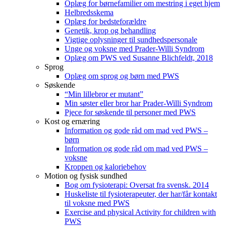
Oplæg for børnefamilier om mestring i eget hjem
Helbredsskema
Oplæg for bedsteforældre
Genetik, krop og behandling
Vigtige oplysninger til sundhedspersonale
Unge og voksne med Prader-Willi Syndrom
Oplæg om PWS ved Susanne Blichfeldt, 2018
Sprog
Oplæg om sprog og børn med PWS
Søskende
“Min lillebror er mutant”
Min søster eller bror har Prader-Willi Syndrom
Pjece for søskende til personer med PWS
Kost og ernæring
Information og gode råd om mad ved PWS –
børn
Information og gode råd om mad ved PWS –
voksne
Kroppen og kaloriebehov
Motion og fysisk sundhed
Bog om fysioterapi: Oversat fra svensk. 2014
Huskeliste til fysioterapeuter, der har/får kontakt
til voksne med PWS
Exercise and physical Activity for children with
PWS