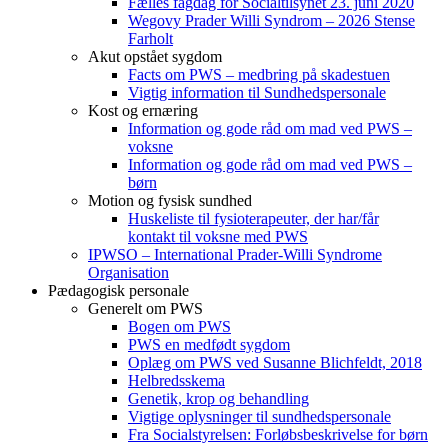
Fælles fagdag for Socialtilsynet 23. juni 2020
Wegovy Prader Willi Syndrom – 2026 Stense
Farholt
Akut opstået sygdom
Facts om PWS – medbring på skadestuen
Vigtig information til Sundhedspersonale
Kost og ernæring
Information og gode råd om mad ved PWS –
voksne
Information og gode råd om mad ved PWS –
børn
Motion og fysisk sundhed
Huskeliste til fysioterapeuter, der har/får
kontakt til voksne med PWS
IPWSO – International Prader-Willi Syndrome
Organisation
Pædagogisk personale
Generelt om PWS
Bogen om PWS
PWS en medfødt sygdom
Oplæg om PWS ved Susanne Blichfeldt, 2018
Helbredsskema
Genetik, krop og behandling
Vigtige oplysninger til sundhedspersonale
Fra Socialstyrelsen: Forløbsbeskrivelse for børn