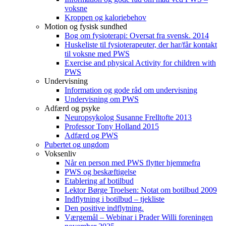
voksne
Kroppen og kaloriebehov
Motion og fysisk sundhed
Bog om fysioterapi: Oversat fra svensk. 2014
Huskeliste til fysioterapeuter, der har/får kontakt
til voksne med PWS
Exercise and physical Activity for children with
PWS
Undervisning
Information og gode råd om undervisning
Undervisning om PWS
Adfærd og psyke
Neuropsykolog Susanne Frelltofte 2013
Professor Tony Holland 2015
Adfærd og PWS
Pubertet og ungdom
Voksenliv
Når en person med PWS flytter hjemmefra
PWS og beskæftigelse
Etablering af botilbud
Lektor Børge Troelsen: Notat om botilbud 2009
Indflytning i botilbud – tjekliste
Den positive indflytning.
Værgemål – Webinar i Prader Willi foreningen