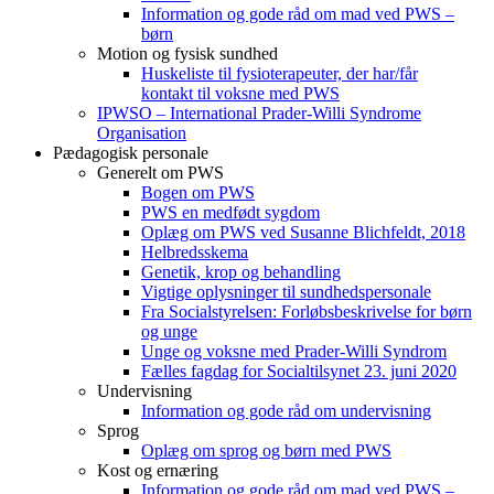
Information og gode råd om mad ved PWS –
børn
Motion og fysisk sundhed
Huskeliste til fysioterapeuter, der har/får
kontakt til voksne med PWS
IPWSO – International Prader-Willi Syndrome
Organisation
Pædagogisk personale
Generelt om PWS
Bogen om PWS
PWS en medfødt sygdom
Oplæg om PWS ved Susanne Blichfeldt, 2018
Helbredsskema
Genetik, krop og behandling
Vigtige oplysninger til sundhedspersonale
Fra Socialstyrelsen: Forløbsbeskrivelse for børn
og unge
Unge og voksne med Prader-Willi Syndrom
Fælles fagdag for Socialtilsynet 23. juni 2020
Undervisning
Information og gode råd om undervisning
Sprog
Oplæg om sprog og børn med PWS
Kost og ernæring
Information og gode råd om mad ved PWS –