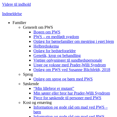
Videre til indhold
Indmeldelse
Familier
Generelt om PWS
Bogen om PWS
PWS – en medfødt sygdom
Oplæg for børnefamilier om mestring i eget hjem
Helbredsskema
Oplæg for bedsteforældre
Genetik, krop og behandling
Vigtige oplysninger til sundhedspersonale
Unge og voksne med Prader-Willi Syndrom
Oplæg om PWS ved Susanne Blichfeldt, 2018
Sprog
Oplæg om sprog og børn med PWS
Søskende
“Min lillebror er mutant”
Min søster eller bror har Prader-Willi Syndrom
Pjece for søskende til personer med PWS
Kost og ernæring
Information og gode råd om mad ved PWS –
børn
Information og gode råd om mad ved PWS –