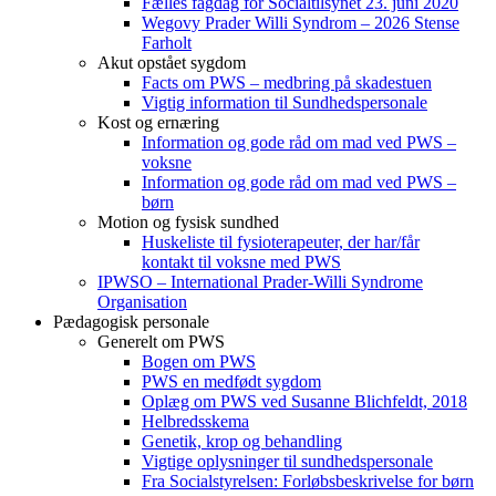
Fælles fagdag for Socialtilsynet 23. juni 2020
Wegovy Prader Willi Syndrom – 2026 Stense
Farholt
Akut opstået sygdom
Facts om PWS – medbring på skadestuen
Vigtig information til Sundhedspersonale
Kost og ernæring
Information og gode råd om mad ved PWS –
voksne
Information og gode råd om mad ved PWS –
børn
Motion og fysisk sundhed
Huskeliste til fysioterapeuter, der har/får
kontakt til voksne med PWS
IPWSO – International Prader-Willi Syndrome
Organisation
Pædagogisk personale
Generelt om PWS
Bogen om PWS
PWS en medfødt sygdom
Oplæg om PWS ved Susanne Blichfeldt, 2018
Helbredsskema
Genetik, krop og behandling
Vigtige oplysninger til sundhedspersonale
Fra Socialstyrelsen: Forløbsbeskrivelse for børn