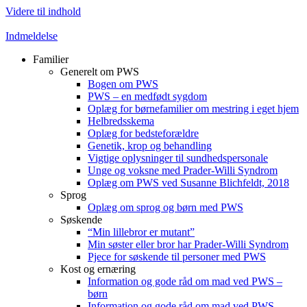
Videre til indhold
Indmeldelse
Familier
Generelt om PWS
Bogen om PWS
PWS – en medfødt sygdom
Oplæg for børnefamilier om mestring i eget hjem
Helbredsskema
Oplæg for bedsteforældre
Genetik, krop og behandling
Vigtige oplysninger til sundhedspersonale
Unge og voksne med Prader-Willi Syndrom
Oplæg om PWS ved Susanne Blichfeldt, 2018
Sprog
Oplæg om sprog og børn med PWS
Søskende
“Min lillebror er mutant”
Min søster eller bror har Prader-Willi Syndrom
Pjece for søskende til personer med PWS
Kost og ernæring
Information og gode råd om mad ved PWS –
børn
Information og gode råd om mad ved PWS –