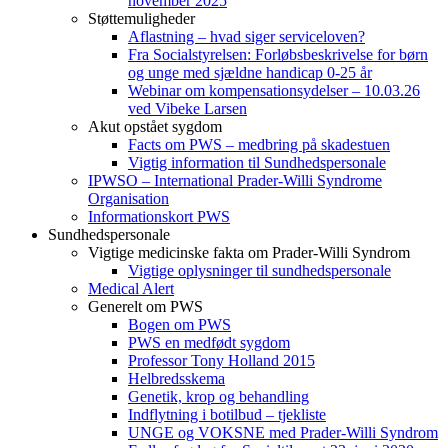
november 2025
Støttemuligheder
Aflastning – hvad siger serviceloven?
Fra Socialstyrelsen: Forløbsbeskrivelse for børn
og unge med sjældne handicap 0-25 år
Webinar om kompensationsydelser – 10.03.26
ved Vibeke Larsen
Akut opstået sygdom
Facts om PWS – medbring på skadestuen
Vigtig information til Sundhedspersonale
IPWSO – International Prader-Willi Syndrome
Organisation
Informationskort PWS
Sundhedspersonale
Vigtige medicinske fakta om Prader-Willi Syndrom
Vigtige oplysninger til sundhedspersonale
Medical Alert
Generelt om PWS
Bogen om PWS
PWS en medfødt sygdom
Professor Tony Holland 2015
Helbredsskema
Genetik, krop og behandling
Indflytning i botilbud – tjekliste
UNGE og VOKSNE med Prader-Willi Syndrom