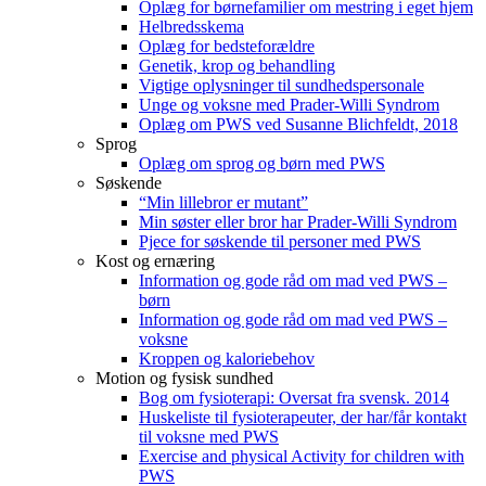
Oplæg for børnefamilier om mestring i eget hjem
Helbredsskema
Oplæg for bedsteforældre
Genetik, krop og behandling
Vigtige oplysninger til sundhedspersonale
Unge og voksne med Prader-Willi Syndrom
Oplæg om PWS ved Susanne Blichfeldt, 2018
Sprog
Oplæg om sprog og børn med PWS
Søskende
“Min lillebror er mutant”
Min søster eller bror har Prader-Willi Syndrom
Pjece for søskende til personer med PWS
Kost og ernæring
Information og gode råd om mad ved PWS –
børn
Information og gode råd om mad ved PWS –
voksne
Kroppen og kaloriebehov
Motion og fysisk sundhed
Bog om fysioterapi: Oversat fra svensk. 2014
Huskeliste til fysioterapeuter, der har/får kontakt
til voksne med PWS
Exercise and physical Activity for children with
PWS