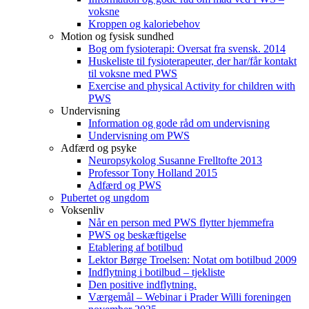
voksne
Kroppen og kaloriebehov
Motion og fysisk sundhed
Bog om fysioterapi: Oversat fra svensk. 2014
Huskeliste til fysioterapeuter, der har/får kontakt
til voksne med PWS
Exercise and physical Activity for children with
PWS
Undervisning
Information og gode råd om undervisning
Undervisning om PWS
Adfærd og psyke
Neuropsykolog Susanne Frelltofte 2013
Professor Tony Holland 2015
Adfærd og PWS
Pubertet og ungdom
Voksenliv
Når en person med PWS flytter hjemmefra
PWS og beskæftigelse
Etablering af botilbud
Lektor Børge Troelsen: Notat om botilbud 2009
Indflytning i botilbud – tjekliste
Den positive indflytning.
Værgemål – Webinar i Prader Willi foreningen