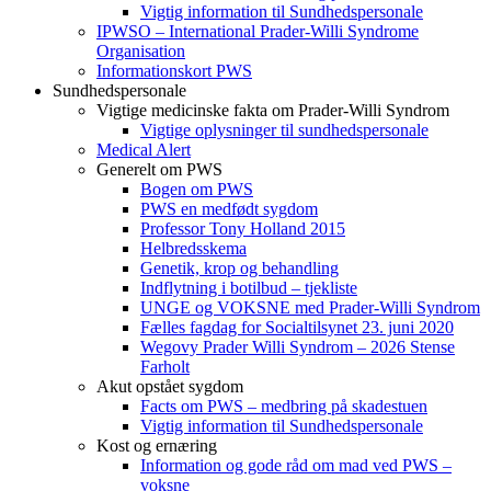
Vigtig information til Sundhedspersonale
IPWSO – International Prader-Willi Syndrome
Organisation
Informationskort PWS
Sundhedspersonale
Vigtige medicinske fakta om Prader-Willi Syndrom
Vigtige oplysninger til sundhedspersonale
Medical Alert
Generelt om PWS
Bogen om PWS
PWS en medfødt sygdom
Professor Tony Holland 2015
Helbredsskema
Genetik, krop og behandling
Indflytning i botilbud – tjekliste
UNGE og VOKSNE med Prader-Willi Syndrom
Fælles fagdag for Socialtilsynet 23. juni 2020
Wegovy Prader Willi Syndrom – 2026 Stense
Farholt
Akut opstået sygdom
Facts om PWS – medbring på skadestuen
Vigtig information til Sundhedspersonale
Kost og ernæring
Information og gode råd om mad ved PWS –
voksne