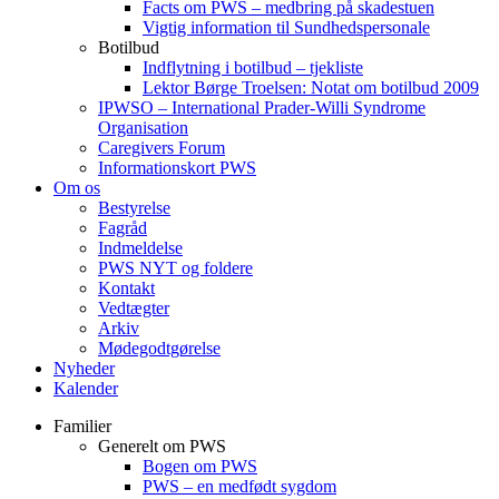
Facts om PWS – medbring på skadestuen
Vigtig information til Sundhedspersonale
Botilbud
Indflytning i botilbud – tjekliste
Lektor Børge Troelsen: Notat om botilbud 2009
IPWSO – International Prader-Willi Syndrome
Organisation
Caregivers Forum
Informationskort PWS
Om os
Bestyrelse
Fagråd
Indmeldelse
PWS NYT og foldere
Kontakt
Vedtægter
Arkiv
Mødegodtgørelse
Nyheder
Kalender
Familier
Generelt om PWS
Bogen om PWS
PWS – en medfødt sygdom