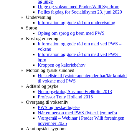
og unge
Unge og voksne med Prader-Willi Syndrom
Fælles fagdag for Socialtilsynet 23. juni 2020
Undervisning
Information og gode råd om undervisning
Sprog
Oplæg om sprog og børn med PWS
Kost og ernæring
Information og gode råd om mad ved PWS –
voksne
Information og gode råd om mad ved PWS –
børn
Kroppen og kaloriebehov
Motion og fysisk sundhed
Huskeliste til fysioterapeuter, der har/får kontakt
til voksne med PWS
Adfærd og psyke
Neuropsykolog Susanne Frelltofte 2013
Professor Tony Holland 2015
Overgang til voksenliv
PWS og beskæftigelse
Når en person med PWS flytter hjemmefra
Værgemål – Webinar i Prader Willi foreningen
november 2025
Akut opstået sygdom