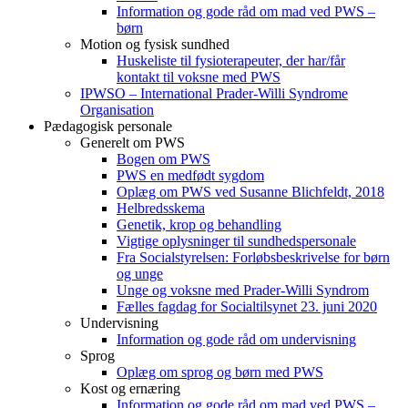
Information og gode råd om mad ved PWS –
børn
Motion og fysisk sundhed
Huskeliste til fysioterapeuter, der har/får
kontakt til voksne med PWS
IPWSO – International Prader-Willi Syndrome
Organisation
Pædagogisk personale
Generelt om PWS
Bogen om PWS
PWS en medfødt sygdom
Oplæg om PWS ved Susanne Blichfeldt, 2018
Helbredsskema
Genetik, krop og behandling
Vigtige oplysninger til sundhedspersonale
Fra Socialstyrelsen: Forløbsbeskrivelse for børn
og unge
Unge og voksne med Prader-Willi Syndrom
Fælles fagdag for Socialtilsynet 23. juni 2020
Undervisning
Information og gode råd om undervisning
Sprog
Oplæg om sprog og børn med PWS
Kost og ernæring
Information og gode råd om mad ved PWS –