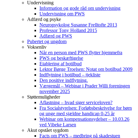
Undervisning
Information og gode råd om undervisning
Undervisning om PWS
Adfærd og psyke
Neuropsykolog Susanne Frelltofte 2013
Professor Tony Holland 2015
Adfærd og PWS
Pubertet og ungdom
Voksenliv
Når en person med PWS flytter hjemmefra
PWS og beskæftigelse
Etablering af botilbud
Lektor Børge Troelsen: Notat om botilbud 2009
Indflytning i botilbud – tjekliste
Den positive indflytning.
Værgemål – Webinar i Prader Willi foreningen
november 2025
Støttemuligheder
Aflastning – hvad siger serviceloven?
Fra Socialstyrelsen: Forløbsbeskrivelse for børn
og unge med sjældne handicap 0-25 år
Webinar om kompensationsydelser – 10.03.26
ved Vibeke Larsen
Akut opstået sygdom
Facts om PWS – medbring på skadestuen