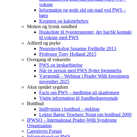
voksne
Information og gode råd om mad ved PWS –
børn
Kroppen og kaloriebehov
Motion og fysisk sundhed
Huskeliste til fysioterapeuter, der har/får kontakt
til voksne med PWS
Adfærd og psyke
Neuropsykolog Susanne Frelltofte 2013
Professor Tony Holland 2015
Overgang til voksenliv
PWS og beskæftigelse
Når en person med PWS flytter hjemmefra
Værgemål – Webinar i Prader Willi foreningen
november 2025
Akut opstået sygdom
Facts om PWS – medbring på skadestuen
Vigtig information til Sundhedspersonale
Botilbud
Indflytning i botilbud – tjekliste
Lektor Børge Troelsen: Notat om botilbud 2009
IPWSO – International Prader-Willi Syndrome
Organisation
Caregivers Forum
Informationskort PWS